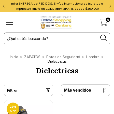
mira ENTREGA de PEDIDOS. Envíos Internacionales (sujetos a
impuesto). Envío en COLOMBIA GRATIS desde $250,000
0
Inicio
>
ZAPATOS
>
Botas de Seguridad
>
Hombre
>
Dielectricas
Dielectricas
Filtrar
28
%
OFF