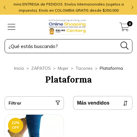
mira ENTREGA de PEDIDOS. Envíos Internacionales (sujetos a
impuesto). Envío en COLOMBIA GRATIS desde $250,000
0
Inicio
>
ZAPATOS
>
Mujer
>
Tacones
>
Plataforma
Plataforma
Filtrar
22
%
OFF