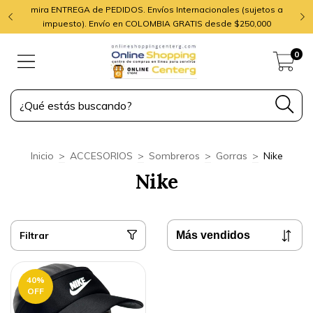
mira ENTREGA de PEDIDOS. Envíos Internacionales (sujetos a
impuesto). Envío en COLOMBIA GRATIS desde $250,000
0
Inicio
>
ACCESORIOS
>
Sombreros
>
Gorras
>
Nike
Nike
Filtrar
40
%
OFF