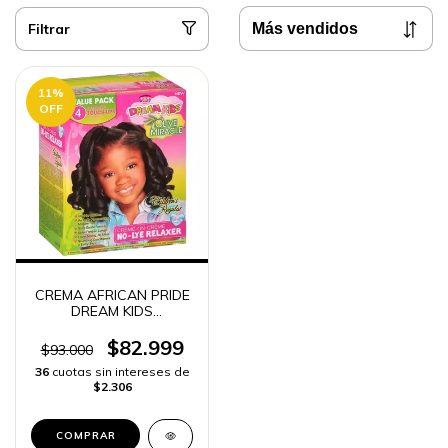
Filtrar
11
%
OFF
CREMA AFRICAN PRIDE
DREAM KIDS
ALISADORA SIN LEJIA -
$82.999
$93.000
36
cuotas sin intereses de
$2.306