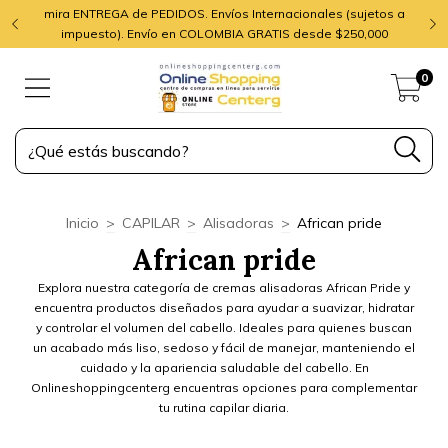
mira ENTREGA de PEDIDOS. Envíos Internacionales (sujetos a
impuesto). Envío en COLOMBIA GRATIS desde $250,000
0
Inicio
>
CAPILAR
>
Alisadoras
>
African pride
African pride
Explora nuestra categoría de cremas alisadoras African Pride y
encuentra productos diseñados para ayudar a suavizar, hidratar
y controlar el volumen del cabello. Ideales para quienes buscan
un acabado más liso, sedoso y fácil de manejar, manteniendo el
cuidado y la apariencia saludable del cabello. En
Onlineshoppingcenterg encuentras opciones para complementar
tu rutina capilar diaria.