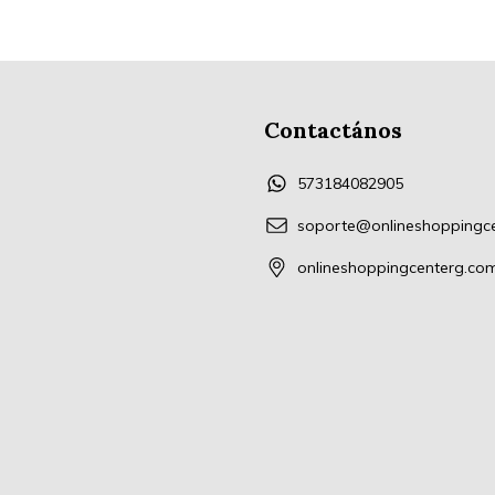
Contactános
573184082905
soporte@onlineshoppingc
onlineshoppingcenterg.co