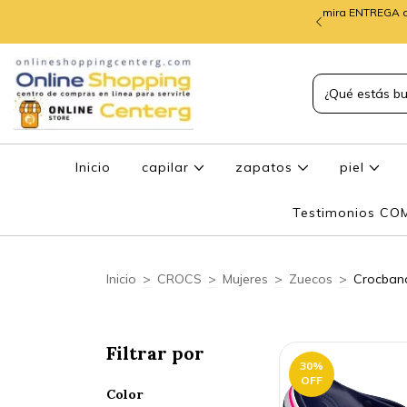
mira ENTREGA d
TREGA de PEDIDOS
Inicio
capilar
zapatos
piel
Testimonios C
Inicio
>
CROCS
>
Mujeres
>
Zuecos
>
Crocban
Filtrar por
30
%
OFF
Color