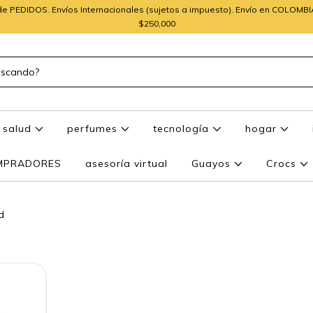
e PEDIDOS. Envíos Internacionales (sujetos a impuesto). Envío en COLOMB
$250,000
salud
perfumes
tecnología
hogar
OMPRADORES
asesoría virtual
Guayos
Crocs
d