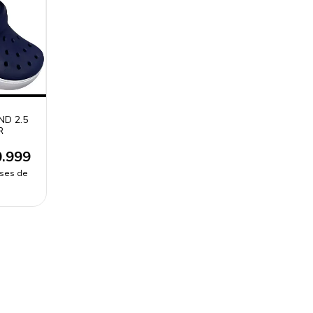
D 2.5
R
.999
eses de