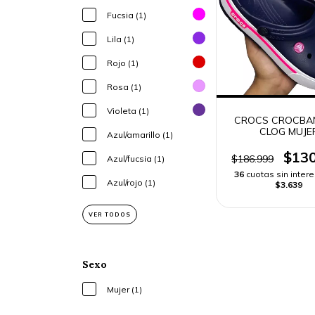
Fucsia (1)
Lila (1)
Rojo (1)
Rosa (1)
Violeta (1)
CROCS CROCBAN
CLOG MUJE
Azul/amarillo (1)
$130
$186.999
Azul/fucsia (1)
36
cuotas sin inter
Azul/rojo (1)
$3.639
VER TODOS
Sexo
Mujer (1)