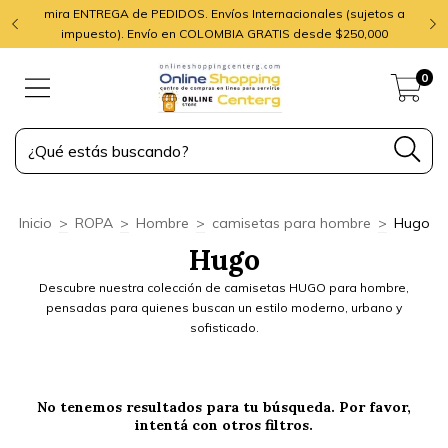
mira ENTREGA de PEDIDOS. Envíos Internacionales (sujetos a
impuesto). Envío en COLOMBIA GRATIS desde $250,000
0
Inicio
>
ROPA
>
Hombre
>
camisetas para hombre
>
Hugo
Hugo
Descubre nuestra colección de camisetas HUGO para hombre,
pensadas para quienes buscan un estilo moderno, urbano y
sofisticado.
No tenemos resultados para tu búsqueda. Por favor,
intentá con otros filtros.