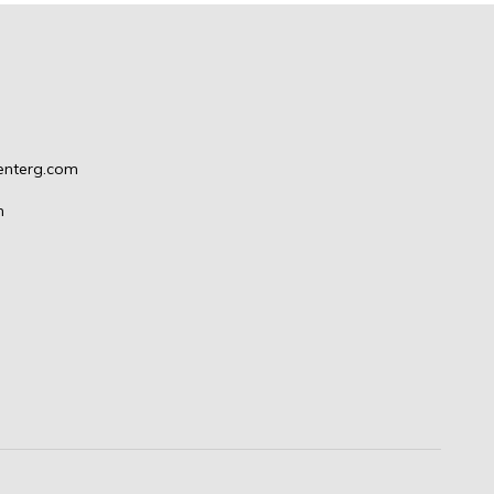
enterg.com
m