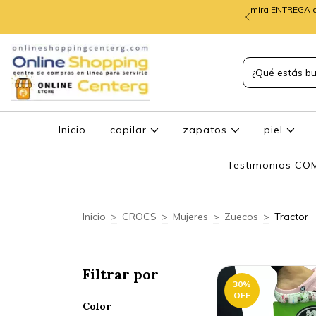
mira ENTREGA d
TREGA de PEDIDOS
Inicio
capilar
zapatos
piel
Testimonios C
Inicio
>
CROCS
>
Mujeres
>
Zuecos
>
Tractor
Filtrar por
30
%
OFF
Color