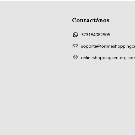
Contactános
573184082905
soporte@onlineshoppingc
onlineshoppingcenterg.co