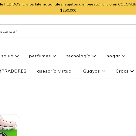
e PEDIDOS. Envíos Internacionales (sujetos a impuesto). Envío en COLOMB
$250,000
salud
perfumes
tecnología
hogar
OMPRADORES
asesoría virtual
Guayos
Crocs