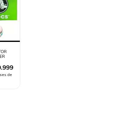
TOR
ER
.999
eses de