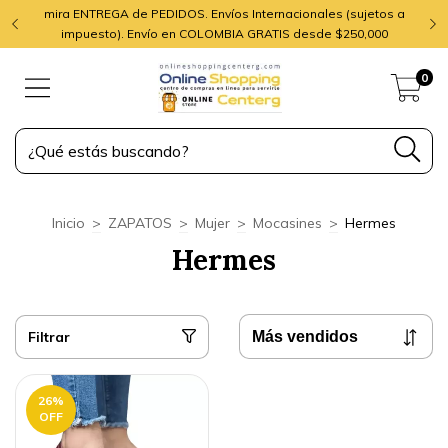
mira ENTREGA de PEDIDOS. Envíos Internacionales (sujetos a
impuesto). Envío en COLOMBIA GRATIS desde $250,000
0
Inicio
>
ZAPATOS
>
Mujer
>
Mocasines
>
Hermes
Hermes
Filtrar
26
%
OFF