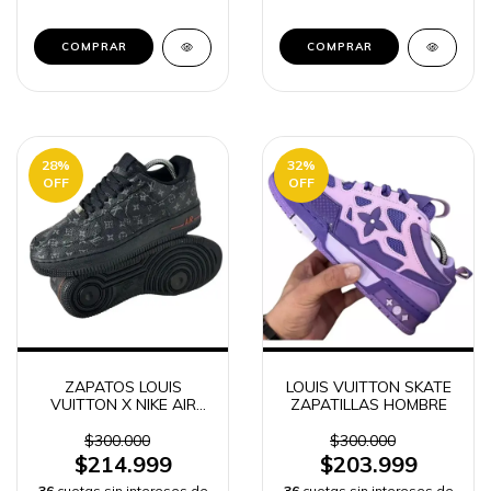
COMPRAR
COMPRAR
28
%
32
%
OFF
OFF
ZAPATOS LOUIS
LOUIS VUITTON SKATE
VUITTON X NIKE AIR
ZAPATILLAS HOMBRE
FORCE 1 HOMBRE |
ENVÍO RÁPIDO
$300.000
$300.000
$214.999
$203.999
36
cuotas sin intereses de
36
cuotas sin intereses de