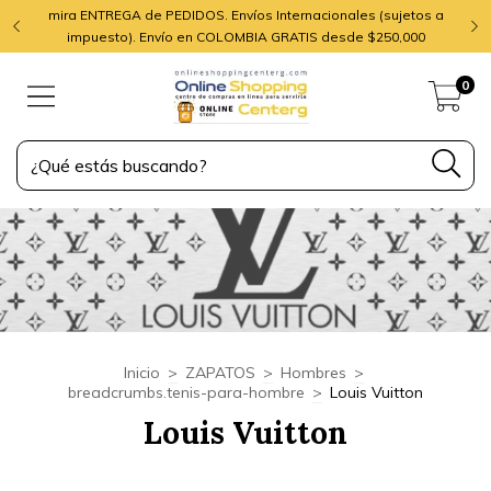
mira ENTREGA de PEDIDOS. Envíos Internacionales (sujetos a
impuesto). Envío en COLOMBIA GRATIS desde $250,000
0
Inicio
>
ZAPATOS
>
Hombres
>
breadcrumbs.tenis-para-hombre
>
Louis Vuitton
Louis Vuitton