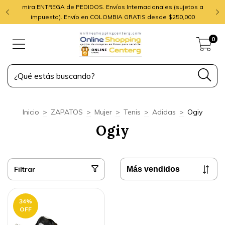
mira ENTREGA de PEDIDOS. Envíos Internacionales (sujetos a
impuesto). Envío en COLOMBIA GRATIS desde $250,000
0
Inicio
>
ZAPATOS
>
Mujer
>
Tenis
>
Adidas
>
Ogiy
Ogiy
Filtrar
34
%
OFF