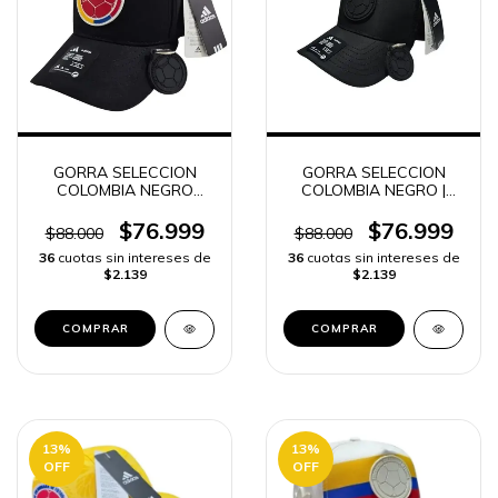
GORRA SELECCION
GORRA SELECCION
COLOMBIA NEGRO
COLOMBIA NEGRO |
LOGO ROJO | ENVIO
ENVIO RAPIDO
RAPIDO
$76.999
$76.999
$88.000
$88.000
36
cuotas sin intereses de
36
cuotas sin intereses de
$2.139
$2.139
13
%
13
%
OFF
OFF