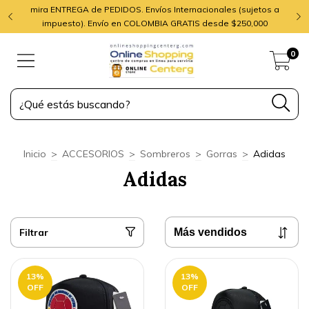
mira ENTREGA de PEDIDOS. Envíos Internacionales (sujetos a
impuesto). Envío en COLOMBIA GRATIS desde $250,000
0
Inicio
>
ACCESORIOS
>
Sombreros
>
Gorras
>
Adidas
Adidas
Filtrar
13
%
13
%
OFF
OFF