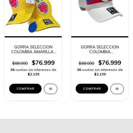
GORRA SELECCION
GORRA SELECCION
COLOMBIA AMARILLA |
COLOMBIA
ENVIO RAPIDO
CENTENARIO | ENVIO
RAPIDO
$76.999
$76.999
$88.000
$88.000
36
cuotas sin intereses de
36
cuotas sin intereses de
$2.139
$2.139