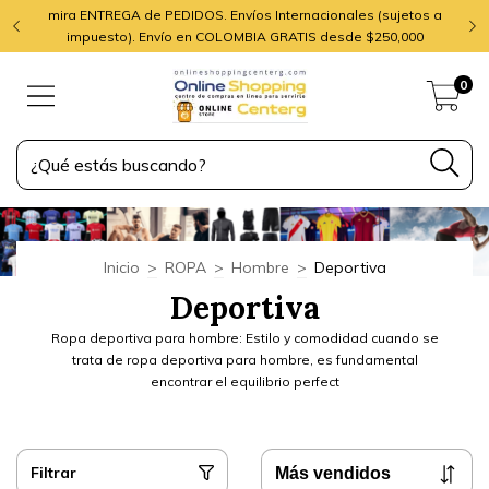
mira ENTREGA de PEDIDOS. Envíos Internacionales (sujetos a
impuesto). Envío en COLOMBIA GRATIS desde $250,000
0
Inicio
>
ROPA
>
Hombre
>
Deportiva
Deportiva
Ropa deportiva para hombre: Estilo y comodidad cuando se
trata de ropa deportiva para hombre, es fundamental
encontrar el equilibrio perfect
Filtrar