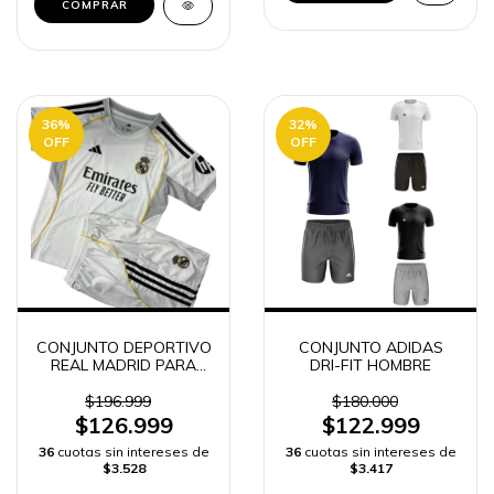
COMPRAR
36
%
32
%
OFF
OFF
CONJUNTO DEPORTIVO
CONJUNTO ADIDAS
REAL MADRID PARA
DRI-FIT HOMBRE
NIÑOS -
$196.999
$180.000
$126.999
$122.999
36
cuotas sin intereses de
36
cuotas sin intereses de
$3.528
$3.417