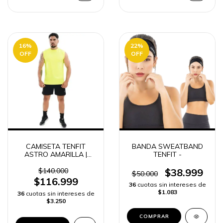
16
%
22
%
OFF
OFF
CAMISETA TENFIT
BANDA SWEATBAND
ASTRO AMARILLA |
TENFIT -
ENVÍO RÁPIDO
$140.000
$38.999
$50.000
$116.999
36
cuotas sin intereses de
$1.083
36
cuotas sin intereses de
$3.250