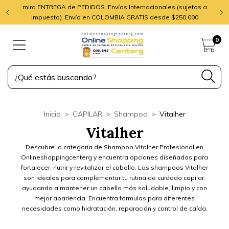
mira ENTREGA de PEDIDOS. Envíos Internacionales (sujetos a
impuesto). Envío en COLOMBIA GRATIS desde $250,000
0
Inicio
>
CAPILAR
>
Shampoo
>
Vitalher
Vitalher
Descubre la categoría de Shampoo Vitalher Profesional en
Onlineshoppingcenterg y encuentra opciones diseñadas para
fortalecer, nutrir y revitalizar el cabello. Los shampoos Vitalher
son ideales para complementar tu rutina de cuidado capilar,
ayudando a mantener un cabello más saludable, limpio y con
mejor apariencia. Encuentra fórmulas para diferentes
necesidades como hidratación, reparación y control de caída.