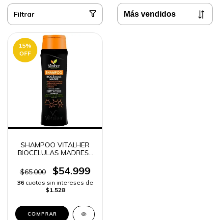
Filtrar
15
%
OFF
SHAMPOO VITALHER
BIOCELULAS MADRES |
ENVÍO RÁPIDO
$54.999
$65.000
36
cuotas sin intereses de
$1.528