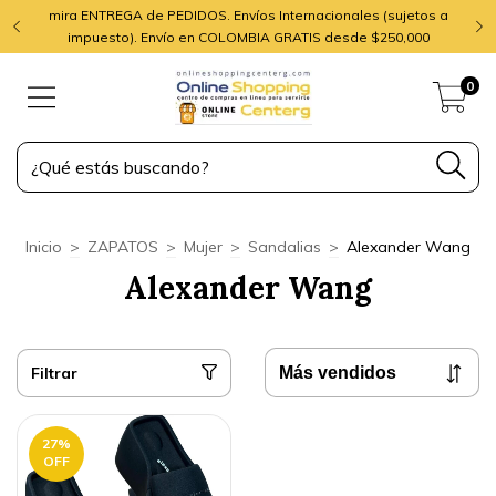
mira ENTREGA de PEDIDOS. Envíos Internacionales (sujetos a
impuesto). Envío en COLOMBIA GRATIS desde $250,000
0
Inicio
>
ZAPATOS
>
Mujer
>
Sandalias
>
Alexander Wang
Alexander Wang
Filtrar
27
%
OFF