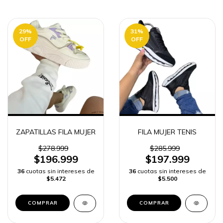
29
%
31
%
OFF
OFF
ZAPATILLAS FILA MUJER
FILA MUJER TENIS
$278.999
$285.999
$196.999
$197.999
36
cuotas sin intereses de
36
cuotas sin intereses de
$5.472
$5.500
COMPRAR
COMPRAR