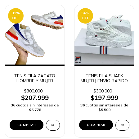
31
%
34
%
OFF
OFF
TENIS FILA ZAGATO
TENIS FILA SHARK
HOMBRE Y MUJER
MUJER | ENVIO RAPIDO
$300.000
$300.000
$207.999
$197.999
36
cuotas sin intereses de
36
cuotas sin intereses de
$5.778
$5.500
COMPRAR
COMPRAR