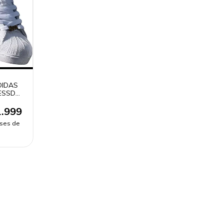
DIDAS
ESSD
.999
eses de