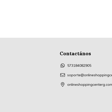
Contactános
573184082905
soporte@onlineshoppingc
onlineshoppingcenterg.co