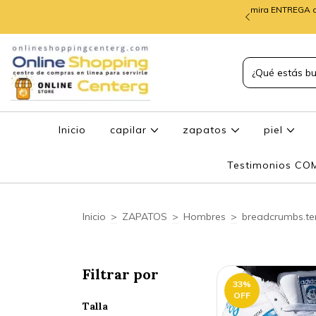
mira ENTREGA d
TREGA de PEDIDOS
Inicio
capilar
zapatos
piel
Testimonios C
Inicio
>
ZAPATOS
>
Hombres
>
breadcrumbs.te
Filtrar por
33
%
OFF
Talla