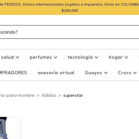
e PEDIDOS. Envíos Internacionales (sujetos a impuesto). Envío en COLOMB
$250,000
salud
perfumes
tecnología
hogar
OMPRADORES
asesoría virtual
Guayos
Crocs
nis-para-hombre
>
Adidas
>
superstar