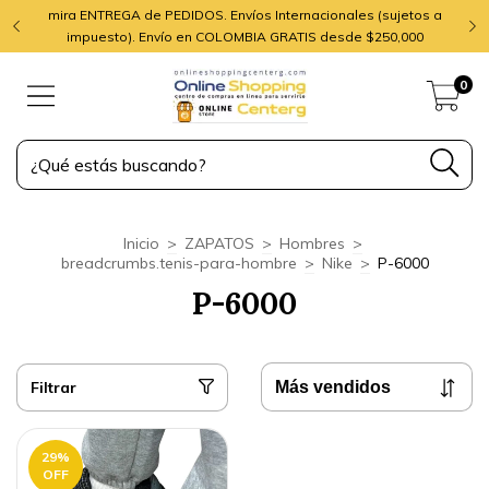
mira ENTREGA de PEDIDOS. Envíos Internacionales (sujetos a
impuesto). Envío en COLOMBIA GRATIS desde $250,000
0
Inicio
>
ZAPATOS
>
Hombres
>
breadcrumbs.tenis-para-hombre
>
Nike
>
P-6000
P-6000
Filtrar
29
%
OFF