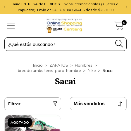
mira ENTREGA de PEDIDOS. Envíos Internacionales (sujetos a
impuesto). Envío en COLOMBIA GRATIS desde $250,000
0
Inicio
>
ZAPATOS
>
Hombres
>
breadcrumbs.tenis-para-hombre
>
Nike
>
Sacai
Sacai
Filtrar
AGOTADO