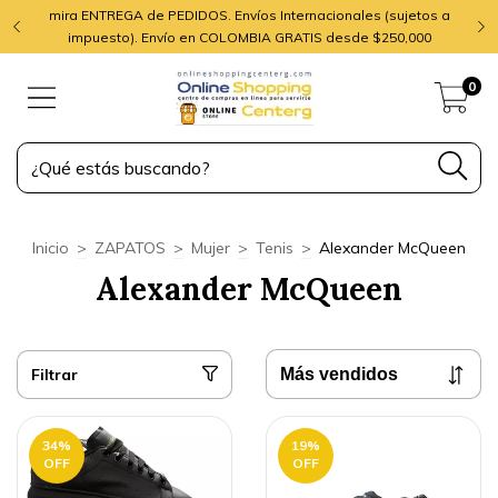
mira ENTREGA de PEDIDOS. Envíos Internacionales (sujetos a
impuesto). Envío en COLOMBIA GRATIS desde $250,000
0
Inicio
>
ZAPATOS
>
Mujer
>
Tenis
>
Alexander McQueen
Alexander McQueen
Filtrar
34
%
19
%
OFF
OFF