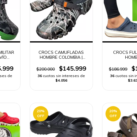
ILITAR
CROCS CAMUFLADAS
CROCS FUL
VÍO
HOMBRE COLOMBIA |
HOMB
ENVÍO RÁPIDO
.999
$145.999
$
$200.000
$186.999
eses de
36
cuotas sin intereses de
36
cuotas sin 
$4.056
$3.6
20
%
20
%
OFF
OFF