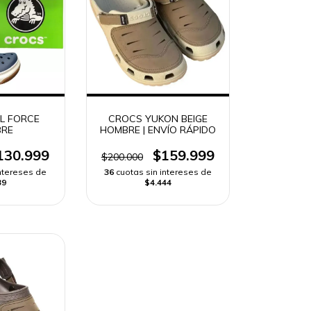
L FORCE
CROCS YUKON BEIGE
RE
HOMBRE | ENVÍO RÁPIDO
130.999
$159.999
$200.000
intereses de
36
cuotas sin intereses de
39
$4.444