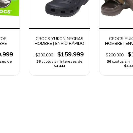
TOR
CROCS YUKON NEGRAS
CROCS YUK
BRE
HOMBRE | ENVÍO RÁPIDO
HOMBRE | EN
.999
$159.999
$
$200.000
$200.000
eses de
36
cuotas sin intereses de
36
cuotas sin 
$4.444
$4.4