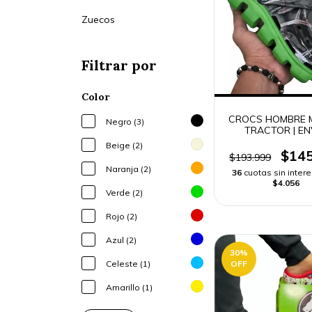
Zuecos
Filtrar por
Color
CROCS HOMBRE M
Negro (3)
TRACTOR | EN
RÁPIDO
Beige (2)
$145
$193.999
Naranja (2)
36
cuotas sin inter
$4.056
Verde (2)
Rojo (2)
Azul (2)
30
%
OFF
Celeste (1)
Amarillo (1)