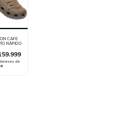
ON CAFE
VÍO RÁPIDO
159.999
intereses de
44