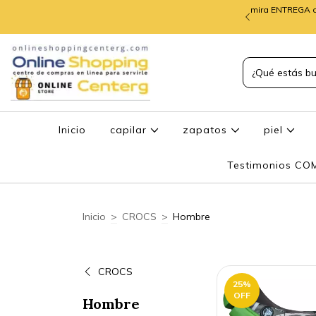
mira ENTREGA d
TREGA de PEDIDOS
Inicio
capilar
zapatos
piel
Testimonios C
Inicio
>
CROCS
>
Hombre
CROCS
25
%
OFF
Hombre