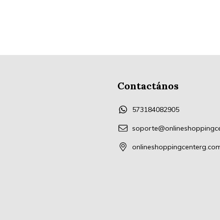
Contactános
573184082905
soporte@onlineshoppingc
onlineshoppingcenterg.co