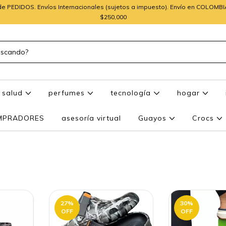
e PEDIDOS. Envíos Internacionales (sujetos a impuesto). Envío en COLOMB
$250,000
salud
perfumes
tecnología
hogar
OMPRADORES
asesoría virtual
Guayos
Crocs
27
%
30
%
OFF
OFF