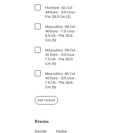
Hombre: 42 Col -
44 Euro - 9.5 Usa -
Pie 28,3 Cm (2)
Masculino: 38 Col -
40 Euro - 7.5 Usa -
6.5 Uk - Pie 25,6
Cm (5)
Masculino: 39 Col -
41 Euro - 8.0 Usa -
7.0 Uk - Pie 26,0
Cm (5)
Masculino: 40 Col -
42 Euro - 8.5 Usa -
7.5 Uk - Pie 26,6
Cm (5)
VER TODOS
Precio
Desde
Hasta