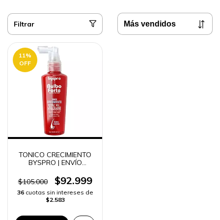
Filtrar
11
%
OFF
TONICO CRECIMIENTO
BYSPRO | ENVÍO
RÁPIDO
$92.999
$105.000
36
cuotas sin intereses de
$2.583