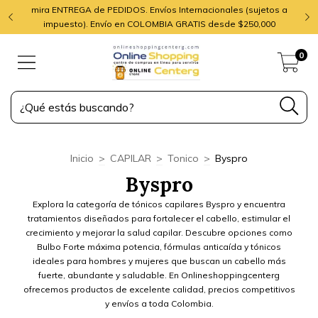
mira ENTREGA de PEDIDOS. Envíos Internacionales (sujetos a
impuesto). Envío en COLOMBIA GRATIS desde $250,000
0
Inicio
>
CAPILAR
>
Tonico
>
Byspro
Byspro
Explora la categoría de tónicos capilares Byspro y encuentra
tratamientos diseñados para fortalecer el cabello, estimular el
crecimiento y mejorar la salud capilar. Descubre opciones como
Bulbo Forte máxima potencia, fórmulas anticaída y tónicos
ideales para hombres y mujeres que buscan un cabello más
fuerte, abundante y saludable. En Onlineshoppingcenterg
ofrecemos productos de excelente calidad, precios competitivos
y envíos a toda Colombia.