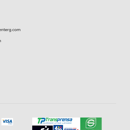
enterg.com
m