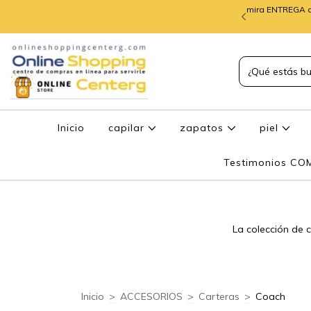
mira ENTREGA d
TREGA de PEDIDOS
Inicio
capilar
zapatos
piel
Testimonios C
La colección de c
Inicio
>
ACCESORIOS
>
Carteras
>
Coach