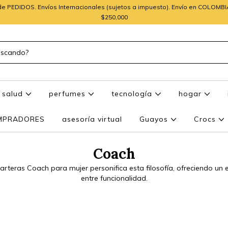
e PEDIDOS. Envíos Internacionales (sujetos a impuesto). Envío en COLOMB
$250,000
salud
perfumes
tecnología
hogar
OMPRADORES
asesoría virtual
Guayos
Crocs
Coach
arteras Coach para mujer personifica esta filosofía, ofreciendo un e
entre funcionalidad.