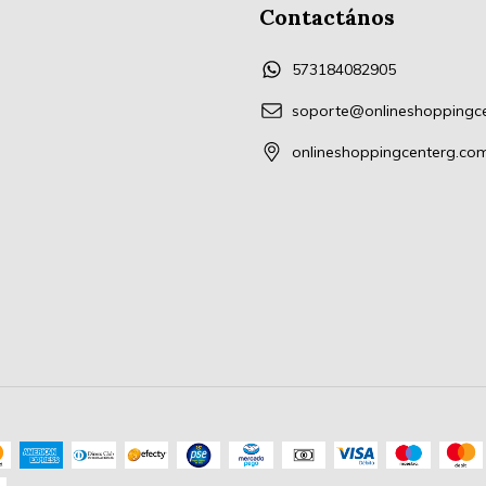
Contactános
573184082905
soporte@onlineshoppingc
onlineshoppingcenterg.co