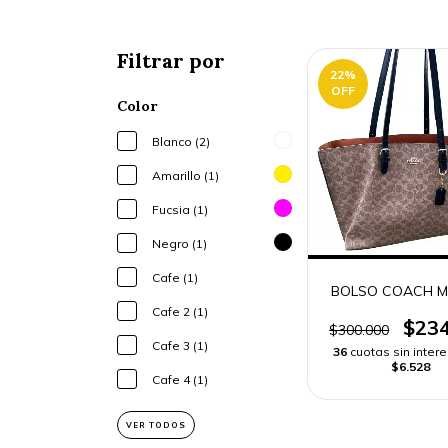
Filtrar por
22
%
OFF
Color
Blanco (2)
Amarillo (1)
Fucsia (1)
Negro (1)
Cafe (1)
BOLSO COACH M
Cafe 2 (1)
$234
$300.000
Cafe 3 (1)
36
cuotas sin inter
$6.528
Cafe 4 (1)
VER TODOS