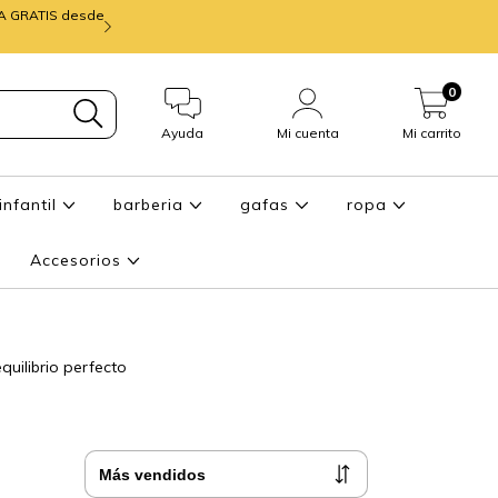
IA GRATIS desde
mira ENTREGA de
0
Ayuda
Mi cuenta
Mi carrito
infantil
barberia
gafas
ropa
Accesorios
quilibrio perfecto