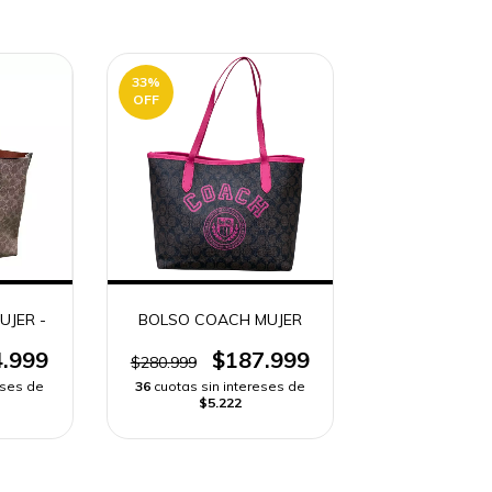
33
%
OFF
UJER -
BOLSO COACH MUJER
.999
$187.999
$280.999
eses de
36
cuotas sin intereses de
$5.222