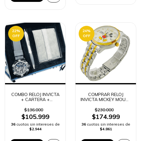
22
%
24
%
OFF
OFF
COMBO RELOJ INVICTA
COMPRAR RELOJ
+ CARTERA +
INVICTA MICKEY MOUSE
LAPICERO
MUJER
$136.000
$230.000
$105.999
$174.999
36
cuotas sin intereses de
36
cuotas sin intereses de
$2.944
$4.861