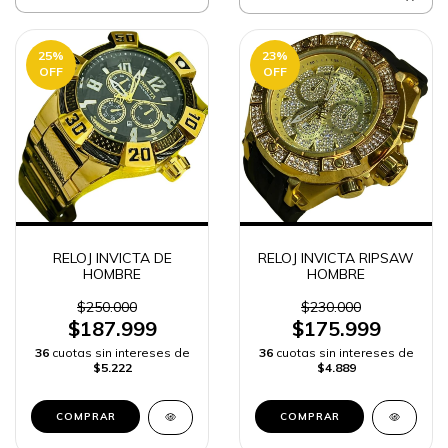
25
%
23
%
OFF
OFF
RELOJ INVICTA DE
RELOJ INVICTA RIPSAW
HOMBRE
HOMBRE
$250.000
$230.000
$187.999
$175.999
36
cuotas sin intereses de
36
cuotas sin intereses de
$5.222
$4.889
COMPRAR
COMPRAR