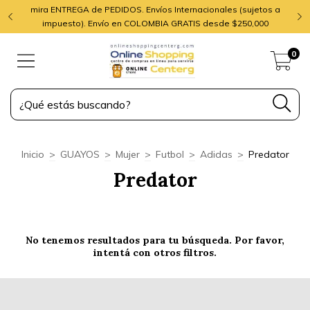
mira ENTREGA de PEDIDOS. Envíos Internacionales (sujetos a
impuesto). Envío en COLOMBIA GRATIS desde $250,000
0
Inicio
>
GUAYOS
>
Mujer
>
Futbol
>
Adidas
>
Predator
Predator
No tenemos resultados para tu búsqueda. Por favor,
intentá con otros filtros.