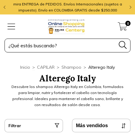
mira ENTREGA de PEDIDOS. Envíos Internacionales (sujetos a
impuesto). Envío en COLOMBIA GRATIS desde $250,000
0
Inicio
>
CAPILAR
>
Shampoo
>
Alterego Italy
Alterego Italy
Descubre los shampoo Alterego Italy en Colombia, formulados
para limpiar, nutrir y fortalecer el cabello con tecnología
profesional. Ideales para mantener el cabello sano, brillante y
con resultados de salón desde casa.
Filtrar