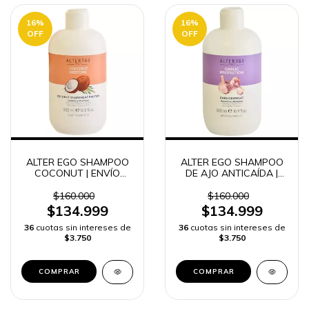
16
%
16
%
OFF
OFF
ALTER EGO SHAMPOO
ALTER EGO SHAMPOO
COCONUT | ENVÍO
DE AJO ANTICAÍDA |
RÁPIDO COLOMBIA
ENVÍO RÁPIDO
COLOMBIA
$160.000
$160.000
$134.999
$134.999
36
cuotas sin intereses de
36
cuotas sin intereses de
$3.750
$3.750