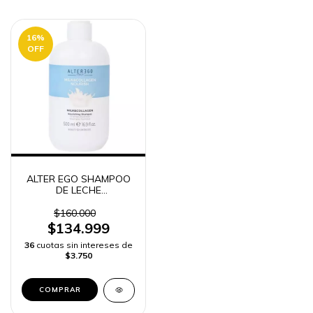
16
%
OFF
ALTER EGO SHAMPOO
DE LECHE
HIDRATACIÓN BRILLO |
ENVÍO RÁPIDO
$160.000
COLOMBIA
$134.999
36
cuotas sin intereses de
$3.750