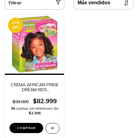
Filtrar
11
%
OFF
CREMA AFRICAN PRIDE
DREAM KIDS
ALISADORA SIN LEJIA -
$82.999
$93.000
36
cuotas sin intereses de
$2.306