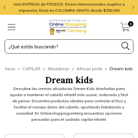
mira ENTREGA de PEDIDOS. Envíos Internacionales (sujetos a
impuesto). Envío en COLOMBIA GRATIS desde $250,000
0
Inicio
>
CAPILAR
>
Alisadoras
>
African pride
>
Dream kids
Dream kids
Descubre las cremas alisadoras Dream Kids diseñadas para
ayudar a mantener el cabello infantil más suave, ordenado y fácil
de peinar. Encuentra productos ideales para controlar el frizz y
facilitar el manejo diario del cabello, aportando hidratación y
suavidad. En Onlineshoppingcenterg encuentras opciones
pensadas para el cuidado capilar infantil.