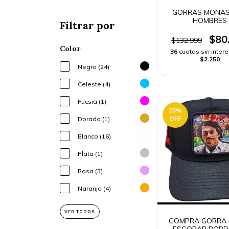
GORRAS MONAS
HOMBRES
Filtrar por
$80
$132.999
Color
36
cuotas sin inter
$2.250
Negro (24)
Celeste (4)
Fucsia (1)
23
%
OFF
Dorado (1)
Blanco (16)
Plata (1)
Rosa (3)
Naranja (4)
VER TODOS
COMPRA GORRA 
ESCOBAR BORD