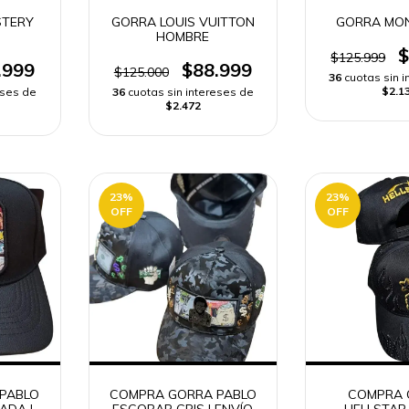
TERY
GORRA LOUIS VUITTON
GORRA MO
HOMBRE
$
$125.999
.999
$88.999
$125.000
36
cuotas sin 
$2.1
eses de
36
cuotas sin intereses de
$2.472
23
%
23
%
OFF
OFF
PABLO
COMPRA GORRA PABLO
COMPRA 
ADA |
ESCOBAR GRIS | ENVÍO
HELLSTAR 