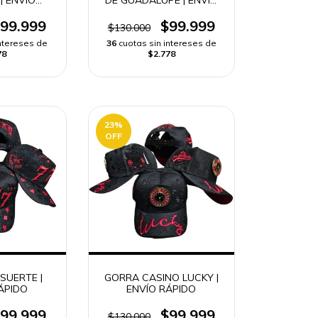
DO
RÁPIDO
99.999
$99.999
$130.000
intereses de
36
cuotas sin intereses de
78
$2.778
23
%
OFF
SUERTE |
GORRA CASINO LUCKY |
ÁPIDO
ENVÍO RÁPIDO
99.999
$99.999
$130.000