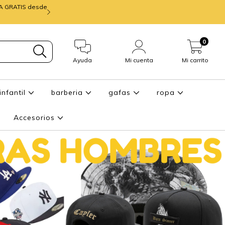
IA GRATIS desde
mira ENTREGA de
0
Ayuda
Mi cuenta
Mi carrito
infantil
barberia
gafas
ropa
Accesorios