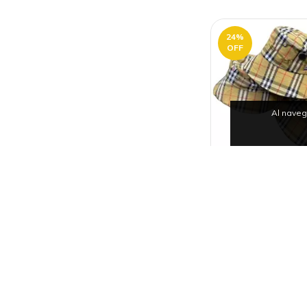
24
%
OFF
Al naveg
PAVAS BURBERR
EL SOL | ENVÍO 
$101
$135.000
36
cuotas sin inter
$2.833