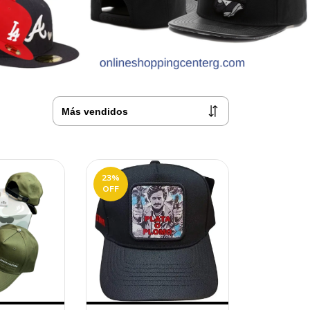
23
%
OFF