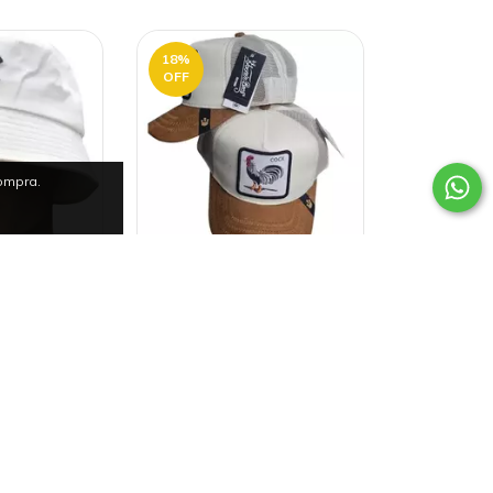
18
%
OFF
compra.
A PARA EL
GORRA GOORIN BROS
O RÁPIDO
GALLO -
101.999
$71.999
$88.000
intereses de
36
cuotas sin intereses de
33
$2.000