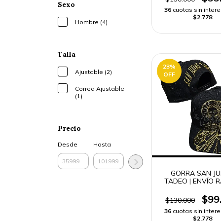
Sexo
36
cuotas sin inter
$2.778
Hombre (4)
Talla
23
%
Ajustable (2)
OFF
Correa Ajustable
(1)
Precio
Desde
Hasta
GORRA SAN J
TADEO | ENVÍO 
$99
$130.000
36
cuotas sin inter
$2.778