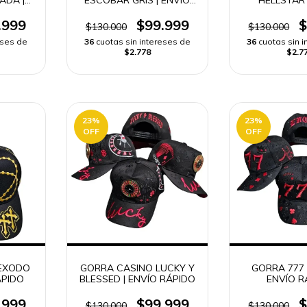
DO
RÁPIDO
RÁPI
.999
$99.999
$
$130.000
$130.000
eses de
36
cuotas sin intereses de
36
cuotas sin 
$2.778
$2.7
23
%
23
%
OFF
OFF
 EXODO
GORRA CASINO LUCKY Y
GORRA 777 
ÁPIDO
BLESSED | ENVÍO RÁPIDO
ENVÍO R
.999
$99.999
$
$130.000
$130.000