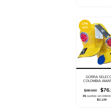
13
%
OFF
GORRA SELEC
COLOMBIA AMARI
ENVIO RAPI
$76
$88.000
36
cuotas sin inter
$2.139