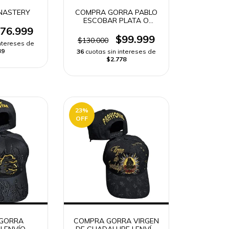
NASTERY
COMPRA GORRA PABLO
ESCOBAR PLATA O
PLOMO | ENVÍO RÁPIDO
76.999
$99.999
$130.000
intereses de
39
36
cuotas sin intereses de
$2.778
23
%
OFF
GORRA
COMPRA GORRA VIRGEN
| ENVÍO
DE GUADALUPE | ENVÍO