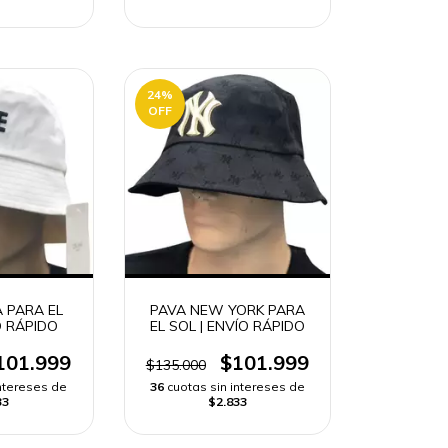
24
%
OFF
A PARA EL
PAVA NEW YORK PARA
O RÁPIDO
EL SOL | ENVÍO RÁPIDO
101.999
$101.999
$135.000
intereses de
36
cuotas sin intereses de
33
$2.833