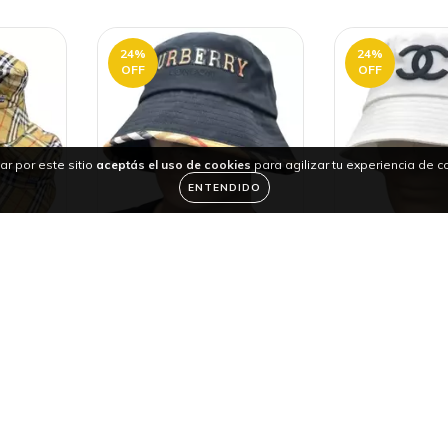
24
%
24
%
OFF
OFF
ar por este sitio
aceptás el uso de cookies
para agilizar tu experiencia de 
ENTENDIDO
Y PARA
BURBERRY PAVAS |
CHANEL PAV
RÁPIDO
ENVÍO RÁPIDO
SOL | ENVÍ
.999
$101.999
$
$135.000
$135.000
eses de
36
cuotas sin intereses de
36
cuotas sin 
$2.833
$2.8