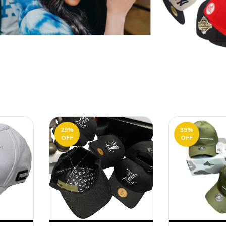
29
%
39
%
OFF
OFF