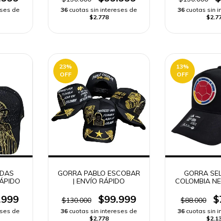
eses de
36
cuotas sin intereses de
36
cuotas sin 
$2.778
$2.7
23
%
13
%
OFF
OFF
UDAS
GORRA PABLO ESCOBAR
GORRA SE
RÁPIDO
| ENVÍO RÁPIDO
COLOMBIA N
ROJO | ENV
.999
$99.999
$
$130.000
$88.000
eses de
36
cuotas sin intereses de
36
cuotas sin 
$2.778
$2.1