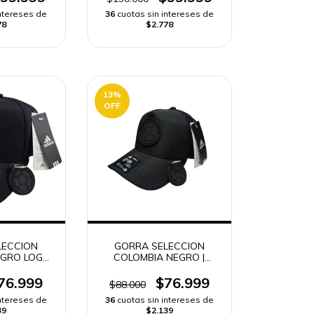
intereses de
36
cuotas sin intereses de
78
$2.778
13
%
OFF
LECCION
GORRA SELECCION
EGRO LOGO
COLOMBIA NEGRO |
IO RAPIDO
ENVIO RAPIDO
76.999
$76.999
$88.000
intereses de
36
cuotas sin intereses de
39
$2.139