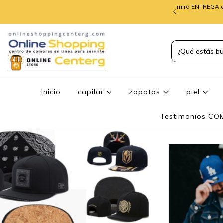
mira ENTREGA d
TREGA de PEDIDOS
Inicio
capilar
zapatos
piel
Testimonios C