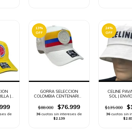
13
%
24
%
OFF
OFF
CION
GORRA SELECCION
CELINE PAV
LLA |
COLOMBIA CENTENARIO |
SOL | ENVÍ
DO
ENVIO RAPIDO
.999
$76.999
$
$88.000
$135.000
eses de
36
cuotas sin intereses de
36
cuotas sin 
$2.139
$2.8