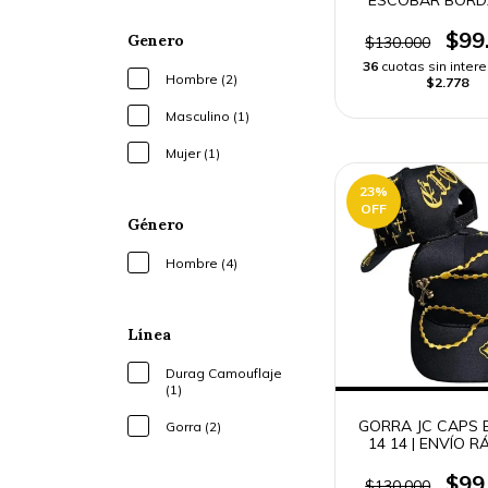
ENVÍO RÁPI
$99
Genero
$130.000
36
cuotas sin inter
Hombre (2)
$2.778
Masculino (1)
Mujer (1)
23
%
OFF
Género
Hombre (4)
Línea
Durag Camouflaje
(1)
GORRA JC CAPS
Gorra (2)
14 14 | ENVÍO R
$99
$130.000