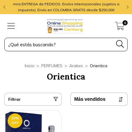
mira ENTREGA de PEDIDOS. Envíos Internacionales (sujetos a
impuesto). Envío en COLOMBIA GRATIS desde $250,000
0
Inicio
>
PERFUMES
>
Arabes
>
Orientica
Orientica
Filtrar
20
%
OFF