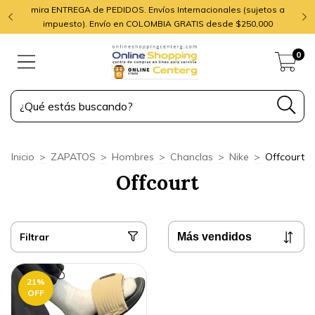
mira ENTREGA de PEDIDOS. Envíos Internacionales (sujetos a
impuesto). Envío en COLOMBIA GRATIS desde $250,000
0
Inicio
>
ZAPATOS
>
Hombres
>
Chanclas
>
Nike
>
Offcourt
Offcourt
Filtrar
21
%
OFF