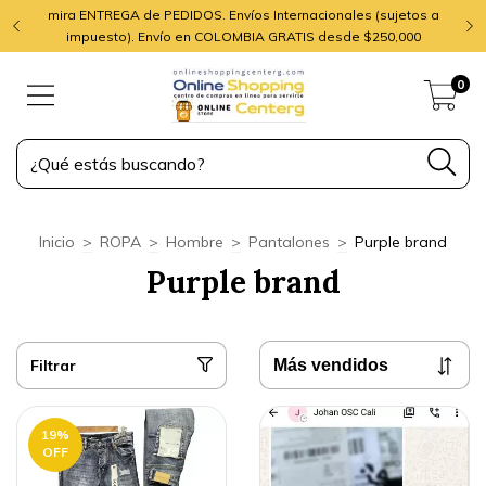
mira ENTREGA de PEDIDOS. Envíos Internacionales (sujetos a
impuesto). Envío en COLOMBIA GRATIS desde $250,000
0
Inicio
>
ROPA
>
Hombre
>
Pantalones
>
Purple brand
Purple brand
Filtrar
19
%
OFF