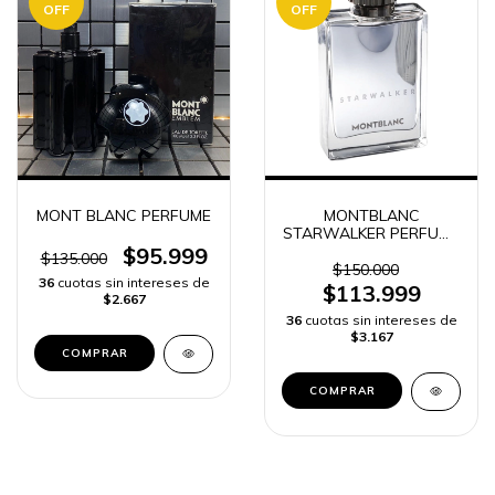
OFF
OFF
MONT BLANC PERFUME
MONTBLANC
STARWALKER PERFUME
HOMBRE
$95.999
$135.000
$150.000
36
cuotas sin intereses de
$113.999
$2.667
36
cuotas sin intereses de
$3.167
COMPRAR
COMPRAR