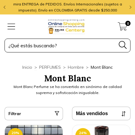
mira ENTREGA de PEDIDOS. Envíos Internacionales (sujetos a
impuesto). Envío en COLOMBIA GRATIS desde $250,000
0
Inicio
>
PERFUMES
>
Hombre
>
Mont Blanc
Mont Blanc
Mont Blanc Perfume se ha convertido en sinónimo de calidad
suprema y sofisticación inigualable.
Filtrar
29
%
24
%