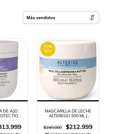
11
%
OFF
A DE AJO
MASCARILLA DE LECHE
ROTECTION
ALTEREGO 500 ML |
EPARACIÓN
HIDRATACIÓN CAPILAR y
VÍO RÁPIDO
ENVÍO RÁPIDO COLOMBIA
313.999
$212.999
$240.000
IA -
-
intereses de
36
cuotas sin intereses de