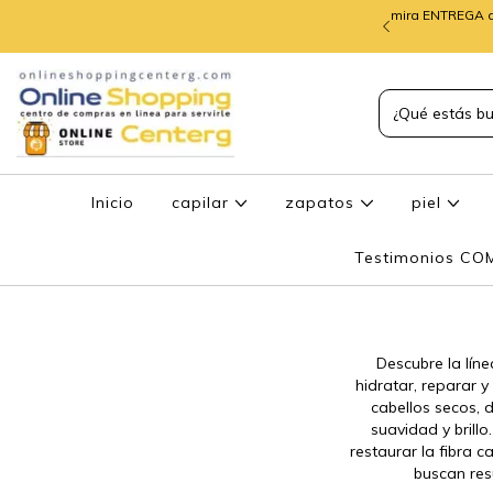
mira ENTREGA d
TREGA de PEDIDOS
Inicio
capilar
zapatos
piel
Testimonios C
Descubre la líne
hidratar, reparar y
cabellos secos, 
suavidad y brill
restaurar la fibra c
buscan res