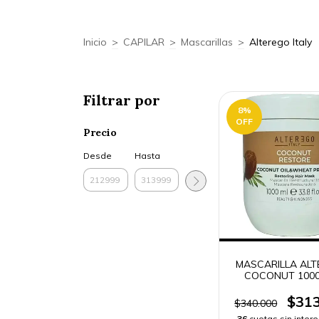
Inicio
>
CAPILAR
>
Mascarillas
>
Alterego Italy
Filtrar por
8
%
OFF
Precio
Desde
Hasta
MASCARILLA AL
COCONUT 1000 
ENVÍO RÁPI
$313
$340.000
36
cuotas sin inter