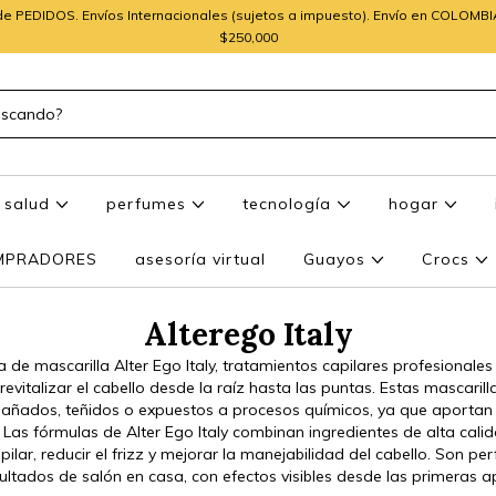
e PEDIDOS. Envíos Internacionales (sujetos a impuesto). Envío en COLOMB
$250,000
salud
perfumes
tecnología
hogar
OMPRADORES
asesoría virtual
Guayos
Crocs
Alterego Italy
a de mascarilla Alter Ego Italy, tratamientos capilares profesional
 revitalizar el cabello desde la raíz hasta las puntas. Estas mascaril
dañados, teñidos o expuestos a procesos químicos, ya que aportan n
o. Las fórmulas de Alter Ego Italy combinan ingredientes de alta cal
apilar, reducir el frizz y mejorar la manejabilidad del cabello. Son p
ultados de salón en casa, con efectos visibles desde las primeras ap