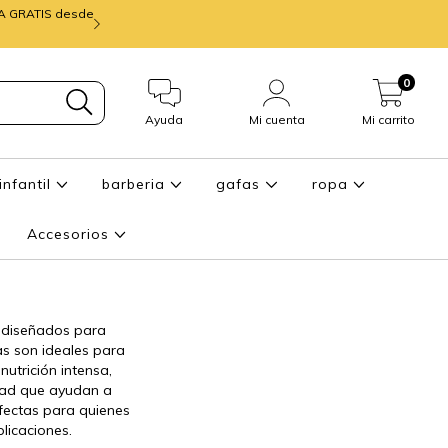
IA GRATIS desde
mira ENTREGA de
0
Ayuda
Mi cuenta
Mi carrito
infantil
barberia
gafas
ropa
Accesorios
es diseñados para
las son ideales para
utrición intensa,
idad que ayudan a
erfectas para quienes
licaciones.