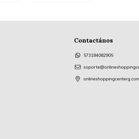
Contactános
573184082905
soporte@onlineshoppingc
onlineshoppingcenterg.co