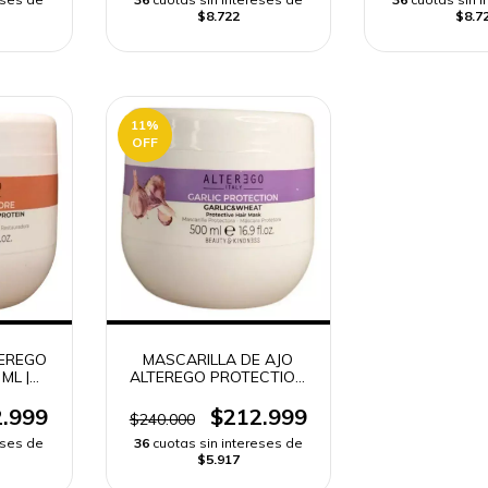
$8.722
$8.7
11
%
OFF
TEREGO
MASCARILLA DE AJO
ML |
ALTEREGO PROTECTION
DO
500 ML | REPARACIÓN
CAPILAR y ENVÍO RÁPIDO
.999
$212.999
$240.000
COLOMBIA -
eses de
36
cuotas sin intereses de
$5.917