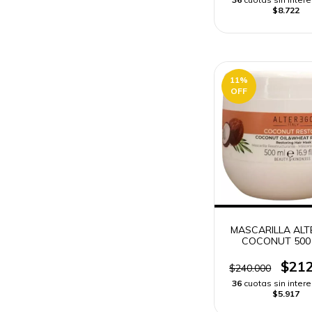
$8.722
11
%
OFF
MASCARILLA AL
COCONUT 500 
ENVÍO RÁPI
$212
$240.000
36
cuotas sin inter
$5.917