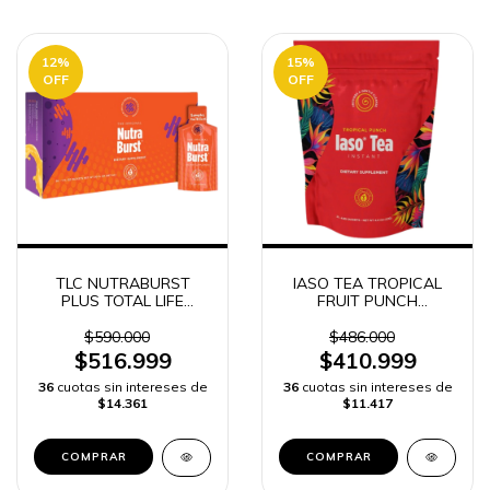
12
%
15
%
OFF
OFF
TLC NUTRABURST
IASO TEA TROPICAL
PLUS TOTAL LIFE
FRUIT PUNCH
CHANGES TOTAL LIFE
INSTANTANEO TOTAL
CHANGES
LIFE CHANGES 25
$590.000
$486.000
SOBRES
$516.999
$410.999
36
cuotas sin intereses de
36
cuotas sin intereses de
$14.361
$11.417