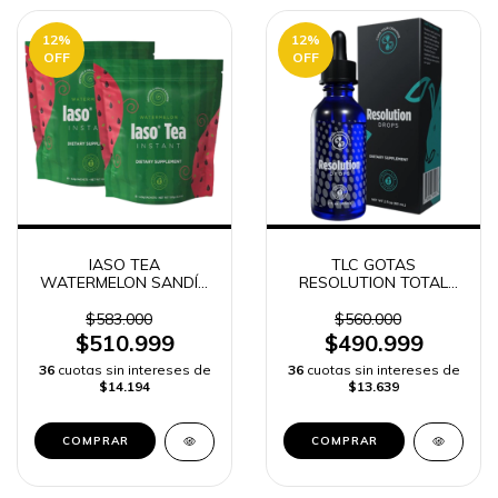
12
%
12
%
OFF
OFF
IASO TEA
TLC GOTAS
WATERMELON SANDÍA
RESOLUTION TOTAL
INSTANTANEO TOTAL
LIFE CHANGES
LIFE CHANGES TLC 50
$583.000
$560.000
SOBRES
$510.999
$490.999
36
cuotas sin intereses de
36
cuotas sin intereses de
$14.194
$13.639