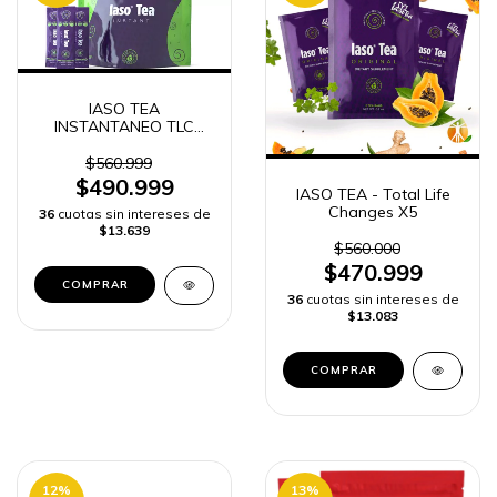
IASO TEA
INSTANTANEO TLC
TOTAL LIFE CHANGES
50 SOBRES
$560.999
$490.999
IASO TEA - Total Life
Changes X5
36
cuotas sin intereses de
$13.639
$560.000
$470.999
36
cuotas sin intereses de
$13.083
12
%
13
%