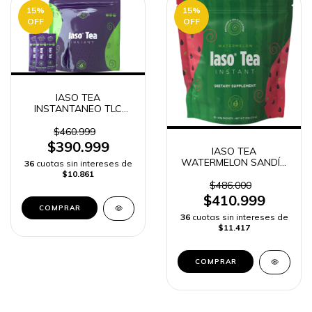
15
%
15
%
OFF
OFF
IASO TEA
INSTANTANEO TLC
TOTAL LIFE CHANGES
25 sobres
$460.999
$390.999
IASO TEA
WATERMELON SANDÍA
36
cuotas sin intereses de
INSTANTANEO TOTAL
$10.861
LIFE CHANGES TLC 25
$486.000
SOBRES
$410.999
36
cuotas sin intereses de
$11.417