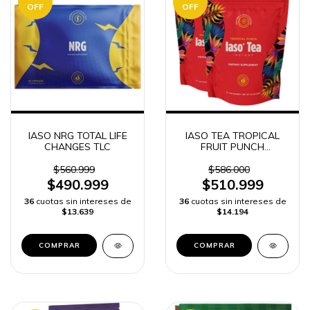
OFF
OFF
IASO NRG TOTAL LIFE
IASO TEA TROPICAL
CHANGES TLC
FRUIT PUNCH
INSTANTANEO TOTAL
LIFE CHANGES 50
$560.999
$586.000
SOBRES
$490.999
$510.999
36
cuotas sin intereses de
36
cuotas sin intereses de
$13.639
$14.194