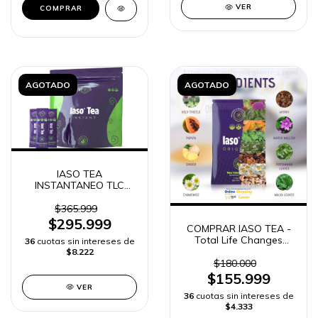
VER
AGOTADO
AGOTADO
IASO TEA
INSTANTANEO TLC
TOTAL LIFE CHANGES
20 sobres
$365.999
$295.999
COMPRAR IASO TEA -
Total Life Changes
36
cuotas sin intereses de
ORIGINAL | ENVIO
$8.222
RAPIDO
$180.000
$155.999
VER
36
cuotas sin intereses de
$4.333