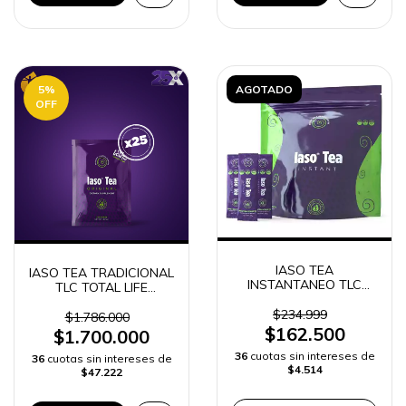
5
%
AGOTADO
OFF
IASO TEA
IASO TEA TRADICIONAL
INSTANTANEO TLC
TLC TOTAL LIFE
TOTAL LIFE CHANGES
CHANGES 25 SOBRES
10 sobres
$234.999
$1.786.000
$162.500
$1.700.000
36
cuotas sin intereses de
36
cuotas sin intereses de
$4.514
$47.222