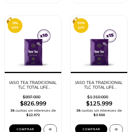
8
%
90
%
OFF
OFF
IASO TEA TRADICIONAL
IASO TEA TRADICIONAL
TLC TOTAL LIFE
TLC TOTAL LIFE
CHANGES 10 SOBRES
CHANGES 15 SOBRES
$897.000
$1.310.000
$826.999
$125.999
36
cuotas sin intereses de
36
cuotas sin intereses de
$22.972
$3.500