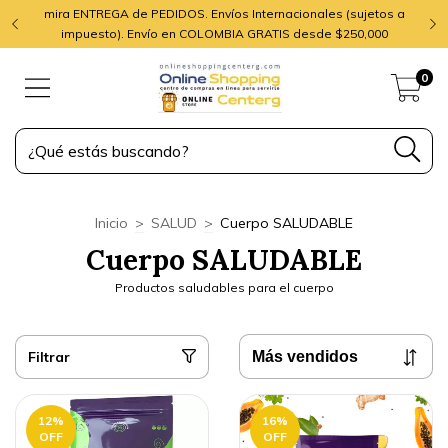
mira ENTREGA de PEDIDOS. Envíos Internacionales (sujetos a
impuesto). Envío en COLOMBIA GRATIS desde $250,000
0
Inicio
>
SALUD
>
Cuerpo SALUDABLE
Cuerpo SALUDABLE
Productos saludables para el cuerpo
Filtrar
12
%
16
%
OFF
OFF