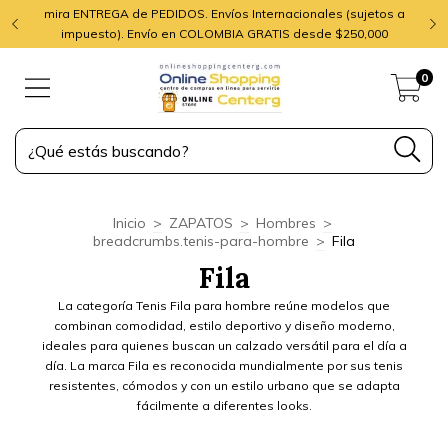
mira ENTREGA de PEDIDOS. Envíos Internacionales (sujetos a
impuesto). Envío en COLOMBIA GRATIS desde $250,000
0
Inicio
>
ZAPATOS
>
Hombres
>
breadcrumbs.tenis-para-hombre
>
Fila
Fila
La categoría Tenis Fila para hombre reúne modelos que
combinan comodidad, estilo deportivo y diseño moderno,
ideales para quienes buscan un calzado versátil para el día a
día. La marca Fila es reconocida mundialmente por sus tenis
resistentes, cómodos y con un estilo urbano que se adapta
fácilmente a diferentes looks.