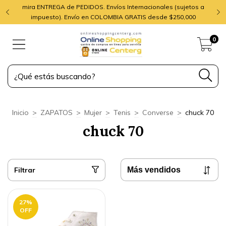
mira ENTREGA de PEDIDOS. Envíos Internacionales (sujetos a
impuesto). Envío en COLOMBIA GRATIS desde $250,000
0
Inicio
>
ZAPATOS
>
Mujer
>
Tenis
>
Converse
>
chuck 70
chuck 70
Filtrar
27
%
OFF