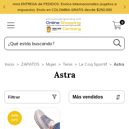
mira ENTREGA de PEDIDOS. Envíos Internacionales (sujetos a
impuesto). Envío en COLOMBIA GRATIS desde $250,000
0
Inicio
>
ZAPATOS
>
Mujer
>
Tenis
>
Le Coq Sportif
>
Astra
Astra
Filtrar
34
%
OFF