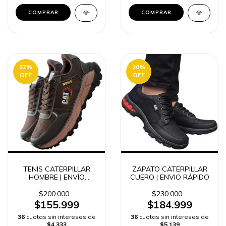
COMPRAR
COMPRAR
22
%
20
%
OFF
OFF
TENIS CATERPILLAR
ZAPATO CATERPILLAR
HOMBRE | ENVÍO
CUERO | ENVIO RÁPIDO
RÁPIDRÁPIDO
$200.000
$230.000
$155.999
$184.999
36
cuotas sin intereses de
36
cuotas sin intereses de
$4.333
$5.139