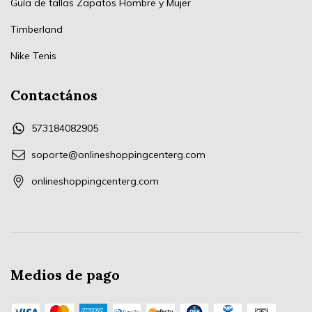
Guía de tallas Zapatos Hombre y Mujer
Timberland
Nike Tenis
Contactános
573184082905
soporte@onlineshoppingcenterg.com
onlineshoppingcenterg.com
Medios de pago