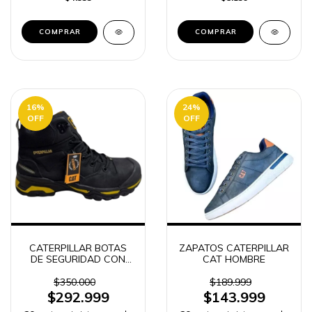
COMPRAR
COMPRAR
16
%
24
%
OFF
OFF
CATERPILLAR BOTAS
ZAPATOS CATERPILLAR
DE SEGURIDAD CON
CAT HOMBRE
PUNTERA HOMBRE -
$350.000
$189.999
$292.999
$143.999