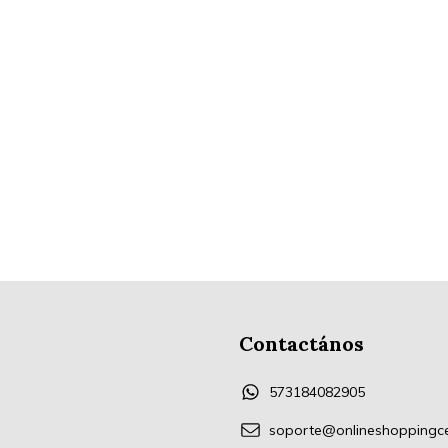
Contactános
573184082905
soporte@onlineshoppingc