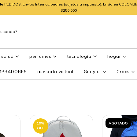
e PEDIDOS. Envíos Internacionales (sujetos a impuesto). Envío en COLOMB
$250,000
salud
perfumes
tecnología
hogar
OMPRADORES
asesoría virtual
Guayos
Crocs
19
%
AGOTADO
OFF