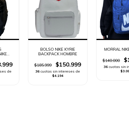
S
BOLSO NIKE KYRIE
MORRAL NIK
IKE
BACKPACK HOMBRE
$
$140.000
.999
$150.999
$185.999
36
cuotas sin 
$3.0
eses de
36
cuotas sin intereses de
$4.194