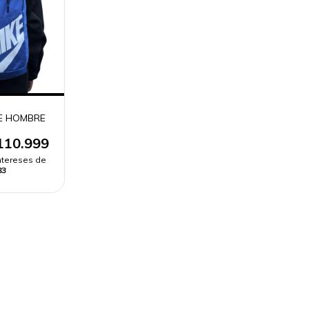
E HOMBRE
110.999
intereses de
83