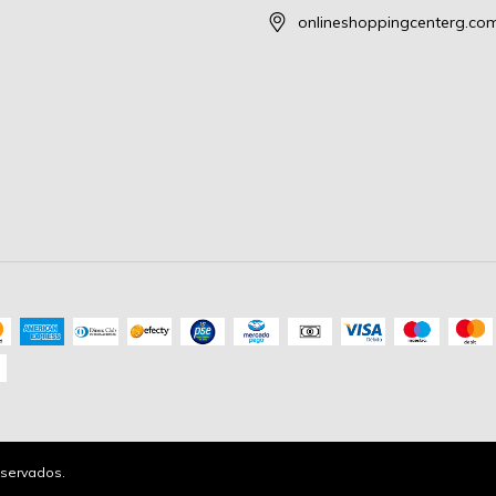
onlineshoppingcenterg.co
servados.