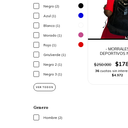
Negro (2)
Azul (1)
Blanco (1)
Morado (1)
Rojo (1)
- MORRALE
DEPORTIVOS N
Gris/verde (1)
HOMBRE -
$178
$250.000
Negro 2 (1)
36
cuotas sin inter
Negro 3 (1)
$4.972
VER TODOS
Genero
Hombre (2)