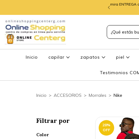
mira ENTREGA d
TREGA de PEDIDOS
Inicio
capilar
zapatos
piel
Testimonios C
Inicio
>
ACCESORIOS
>
Morrales
>
Nike
Filtrar por
28
%
OFF
Color