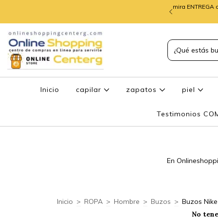
mira ENTREGA d
TREGA de PEDIDOS
Inicio
capilar
zapatos
piel
Testimonios C
En Onlineshoppi
Inicio
>
ROPA
>
Hombre
>
Buzos
>
Buzos Nike
No tene