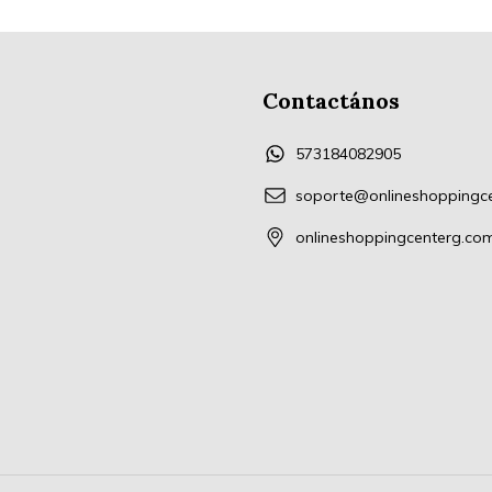
Contactános
573184082905
soporte@onlineshoppingc
onlineshoppingcenterg.co