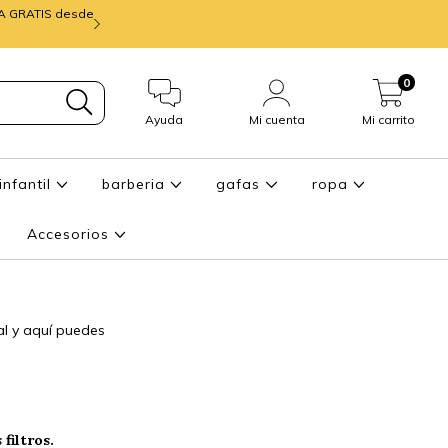
IA GRATIS desde
mira ENTREGA de
0
Ayuda
Mi cuenta
Mi carrito
infantil
barberia
gafas
ropa
Accesorios
l y aquí puedes
filtros.