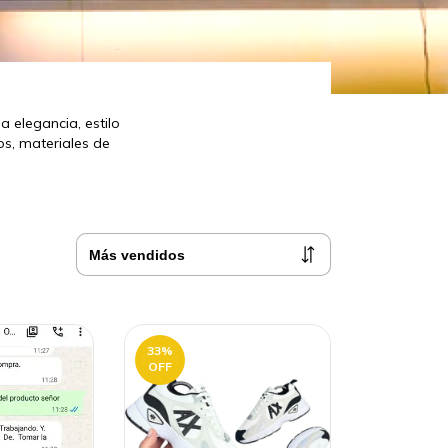
 elegancia, estilo
s, materiales de
33
%
OFF