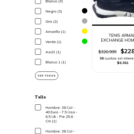
Blanco (3)
Negro (3)
Gris (2)
Amarillo (1)
TENIS ARMA
EXCHANGE HOM
Verde (1)
$228
$320.999
Azul1 (1)
36
cuotas sin inter
Blanco 1 (1)
$6.361
VER TODOS
Talla
Hombre: 38 Col -
40 Euro - 7.5 Usa -
6.5 Uk - Pie 25,6
Cm (1)
Hombre: 38 Col -