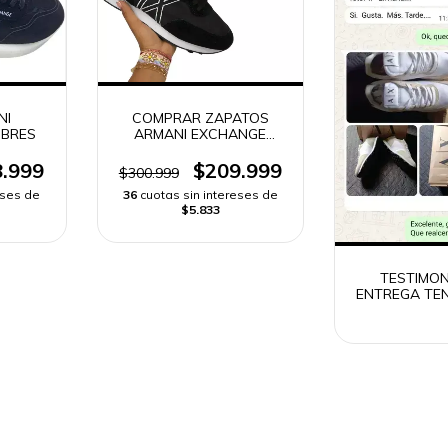
NI
COMPRAR ZAPATOS
BRES
ARMANI EXCHANGE
HOMBRE ALTA GAMA |
ENVIO RAPIDO
.999
$209.999
$300.999
eses de
36
cuotas sin intereses de
$5.833
TESTIMON
ENTREGA TEN
EXCHA