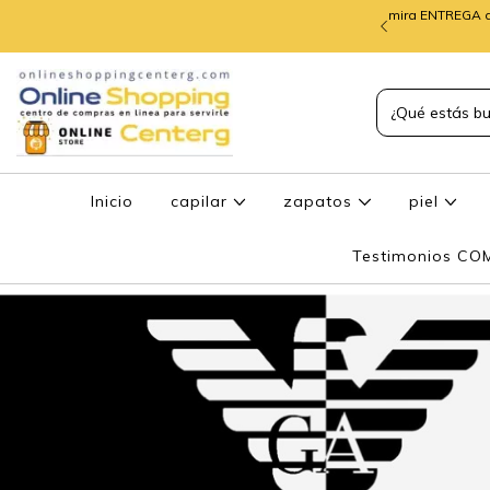
mira ENTREGA d
TREGA de PEDIDOS
Inicio
capilar
zapatos
piel
Testimonios C