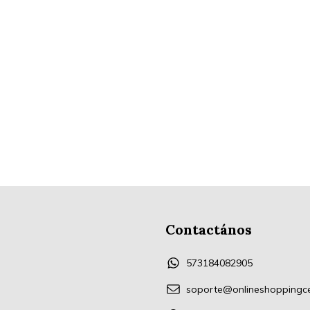
Contactános
573184082905
soporte@onlineshoppingc