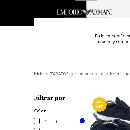
En la categoría t
urbano y comodi
Inicio
>
ZAPATOS
>
Hombres
>
breadcrumbs.te
Filtrar por
29
%
OFF
Color
Azul (3)