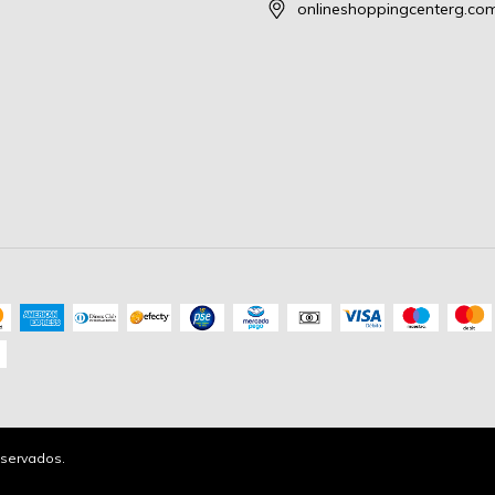
onlineshoppingcenterg.co
servados.