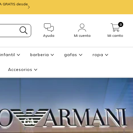
IA GRATIS desde
mira ENTREGA de
0
Ayuda
Mi cuenta
Mi carrito
infantil
barberia
gafas
ropa
Accesorios