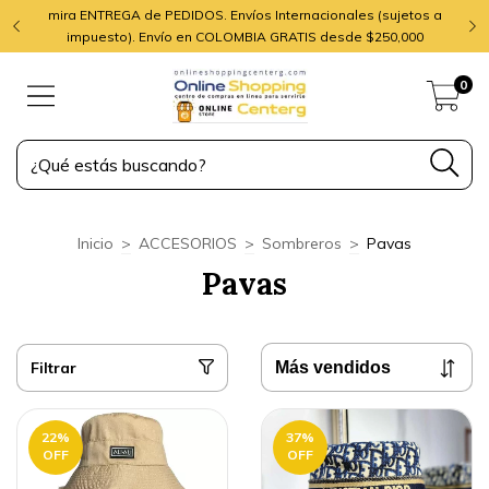
mira ENTREGA de PEDIDOS. Envíos Internacionales (sujetos a
impuesto). Envío en COLOMBIA GRATIS desde $250,000
0
Inicio
>
ACCESORIOS
>
Sombreros
>
Pavas
Pavas
Filtrar
22
%
37
%
OFF
OFF