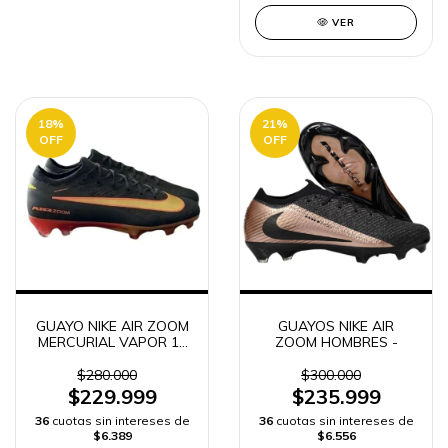
SINTÉTICA
VER
18
%
21
%
OFF
OFF
GUAYO NIKE AIR ZOOM
GUAYOS NIKE AIR
MERCURIAL VAPOR 16
ZOOM HOMBRES -
ELITE FG | ENVÍO
RÁPIDO
$280.000
$300.000
$229.999
$235.999
36
cuotas sin intereses de
36
cuotas sin intereses de
$6.389
$6.556