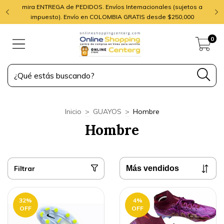
mira ENTREGA de PEDIDOS. Envíos Internacionales (sujetos a
impuesto). Envío en COLOMBIA GRATIS desde $250,000
0
Inicio
>
GUAYOS
>
Hombre
Hombre
Filtrar
32
%
4
%
OFF
OFF