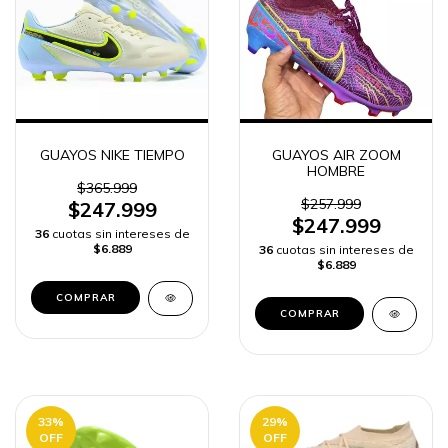
GUAYOS NIKE TIEMPO
GUAYOS AIR ZOOM
HOMBRE
$365.999
$257.999
$247.999
$247.999
36
cuotas sin intereses de
$6.889
36
cuotas sin intereses de
$6.889
COMPRAR
COMPRAR
33
%
29
%
OFF
OFF