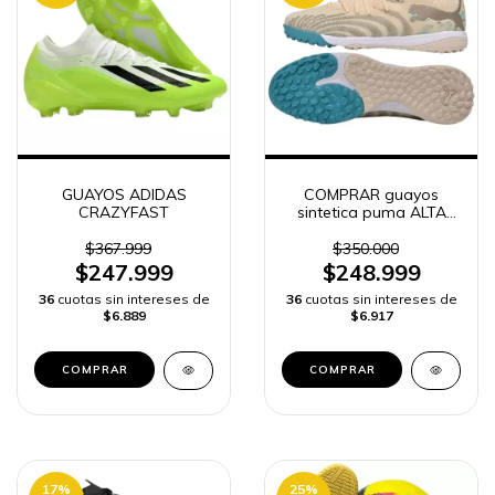
GUAYOS ADIDAS
COMPRAR guayos
CRAZYFAST
sintetica puma ALTA
GAMA HOMBRE | ENVÍO
RÁPIDO
$367.999
$350.000
$247.999
$248.999
36
cuotas sin intereses de
36
cuotas sin intereses de
$6.889
$6.917
COMPRAR
COMPRAR
17
%
25
%