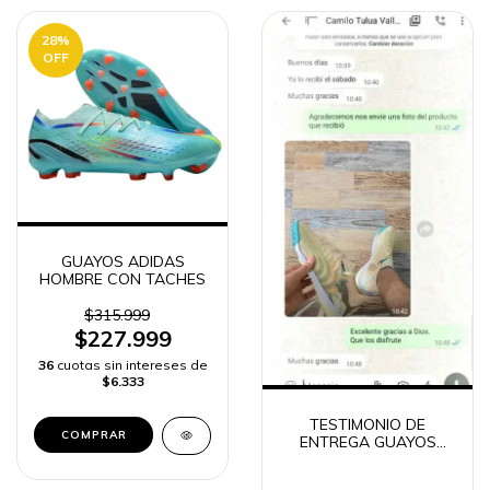
28
%
OFF
GUAYOS ADIDAS
HOMBRE CON TACHES
$315.999
$227.999
36
cuotas sin intereses de
$6.333
TESTIMONIO DE
COMPRAR
ENTREGA GUAYOS
PUMA FUTURE
ULTIMATE CANCHA