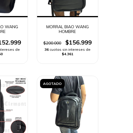
AO WANG
MORRAL BIAO WANG
RE
HOMBRE
152.999
$156.999
$200.000
intereses de
36
cuotas sin intereses de
50
$4.361
AGOTADO