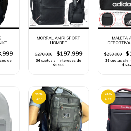
S
MORRAL AMIRI SPORT
MALETA 
IKE
HOMBRE
DEPORTIVA
.999
$197.999
$
$270.000
$250.000
eses de
36
cuotas sin intereses de
36
cuotas sin 
$5.500
$5.4
25
%
24
%
OFF
OFF