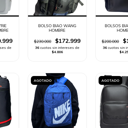
YRIE
BOLSO BIAO WANG
BOLSOS BI
MBRE
HOMBRE
HOMB
.999
$172.999
$
$230.000
$200.000
eses de
36
cuotas sin intereses de
36
cuotas sin 
$4.806
$4.2
AGOTADO
AGOTADO