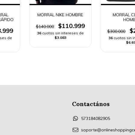
RAL
MORRAL NIKE HOMBRE
MORRAL C
RÁPIDO
HOMB
$110.999
$140.000
.999
$
$300.000
36
cuotas sin intereses de
$3.083
eses de
36
cuotas sin 
$6.6
Contactános
573184082905
soporte@onlineshoppingc