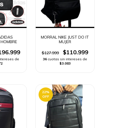
ADIDAS
MORRAL NIKE JUST DO IT
 HOMBRE
MUJER
196.999
$110.999
$127.999
intereses de
36
cuotas sin intereses de
72
$3.083
22
%
OFF