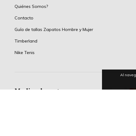
Quiénes Somos?
Contacto
Guía de tallas Zapatos Hombre y Mujer
Timberland
Nike Tenis
Al naveg
Medios de pago
Copyright ONLINESHOPPINGCENTERG - 2026. Todos los derechos re