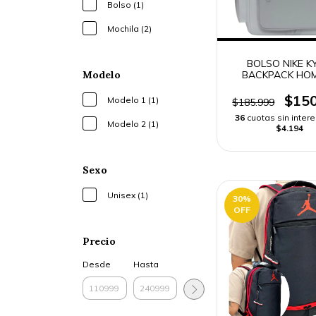
Bolso (1)
Mochila (2)
BOLSO NIKE K
BACKPACK HO
Modelo
$150
Modelo 1 (1)
$185.999
36
cuotas sin inter
Modelo 2 (1)
$4.194
Sexo
Unisex (1)
30
%
OFF
Precio
Desde
Hasta