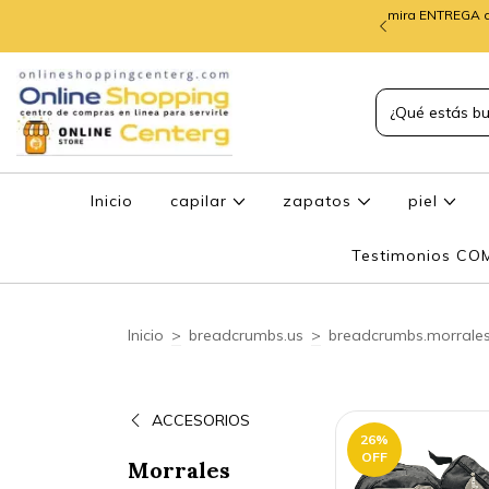
mira ENTREGA d
TREGA de PEDIDOS
Inicio
capilar
zapatos
piel
Testimonios C
Inicio
>
breadcrumbs.us
>
breadcrumbs.morrale
ACCESORIOS
26
%
OFF
Morrales