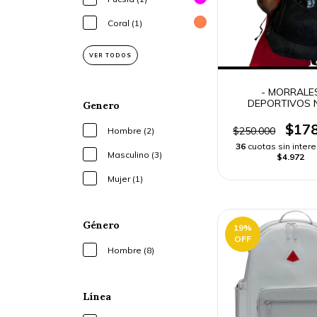
Coral (1)
VER TODOS
- MORRALE
DEPORTIVOS N
Genero
HOMBRE -
$178
$250.000
Hombre (2)
36
cuotas sin inter
Masculino (3)
$4.972
Mujer (1)
Género
19
%
OFF
Hombre (8)
Línea