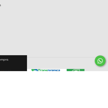
m
compra.