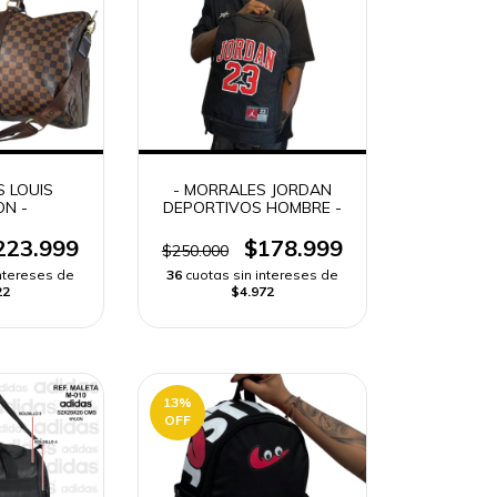
S LOUIS
- MORRALES JORDAN
ON -
DEPORTIVOS HOMBRE -
223.999
$178.999
$250.000
intereses de
36
cuotas sin intereses de
22
$4.972
13
%
OFF