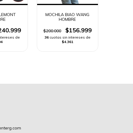
LEMONT
MOCHILA BIAO WANG
RE
HOMBRE
240.999
$156.999
$200.000
intereses de
36
cuotas sin intereses de
94
$4.361
enterg.com