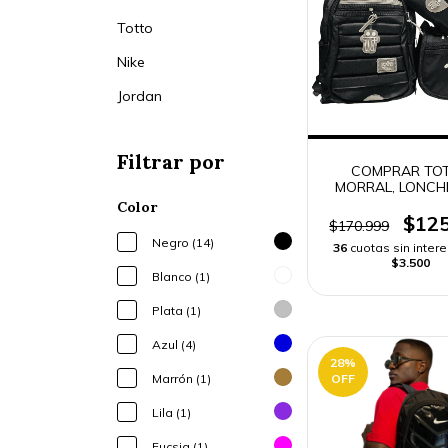
Totto
Nike
Jordan
Filtrar por
COMPRAR TO
MORRAL, LONCH
CARTUCHE
Color
$125
$170.999
Negro (14)
36
cuotas sin inter
$3.500
Blanco (1)
Plata (1)
Azul (4)
28
%
OFF
Marrón (1)
Lila (1)
Fucsia (1)