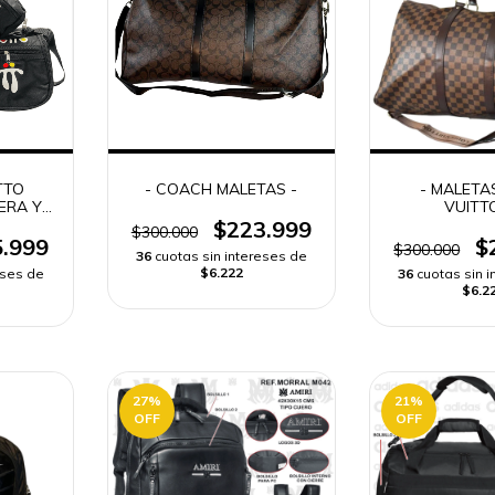
TTO
- COACH MALETAS -
- MALETA
ERA Y
VUITT
RA
$223.999
$300.000
.999
$
$300.000
36
cuotas sin intereses de
$6.222
eses de
36
cuotas sin 
$6.2
27
%
21
%
OFF
OFF