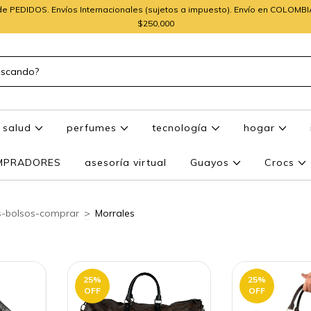
e PEDIDOS. Envíos Internacionales (sujetos a impuesto). Envío en COLOMB
$250,000
salud
perfumes
tecnología
hogar
OMPRADORES
asesoría virtual
Guayos
Crocs
s-bolsos-comprar
>
Morrales
25
%
25
%
OFF
OFF