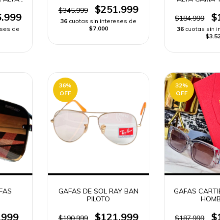
APIDO
COLOMBIA 
$251.999
$345.999
RÁPI
.999
$
$184.999
36
cuotas sin intereses de
$7.000
eses de
36
cuotas sin 
$3.5
36
%
32
%
OFF
OFF
FAS
GAFAS DE SOL RAY BAN
GAFAS CARTI
PILOTO
HOMB
.999
$121.999
$
$190.999
$187.999