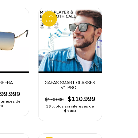
35
%
OFF
RRERA -
GAFAS SMART GLASSES
V1 PRO -
99.999
$110.999
$170.000
intereses de
78
36
cuotas sin intereses de
$3.083