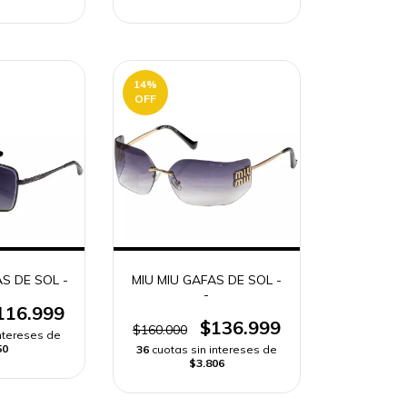
14
%
OFF
S DE SOL -
MIU MIU GAFAS DE SOL -
-
116.999
$136.999
$160.000
intereses de
50
36
cuotas sin intereses de
$3.806