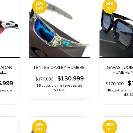
23
%
26
%
OFF
OFF
RADAR
LENTES OAKLEY HOMBRE
GAFAS LUOI
EL
HOMBRE Y
CA -
$130.999
$170.000
.999
$
$170.000
36
cuotas sin intereses de
$3.639
eses de
36
cuotas sin 
$3.5
26
%
35
%
OFF
OFF