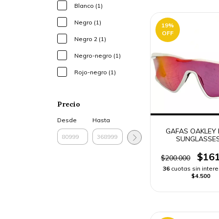
Blanco (1)
Negro (1)
19
%
OFF
Negro 2 (1)
Negro-negro (1)
Rojo-negro (1)
Precio
Desde
Hasta
GAFAS OAKLEY
SUNGLASSES
$161
$200.000
36
cuotas sin inter
$4.500