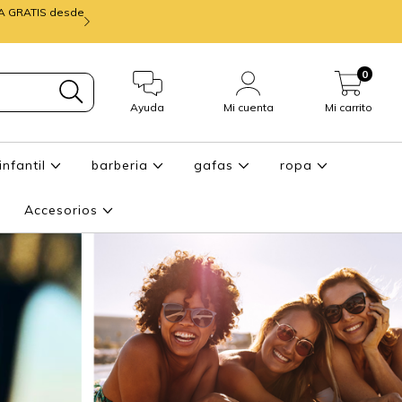
IA GRATIS desde
mira ENTREGA de
0
Ayuda
Mi cuenta
Mi carrito
infantil
barberia
gafas
ropa
Accesorios