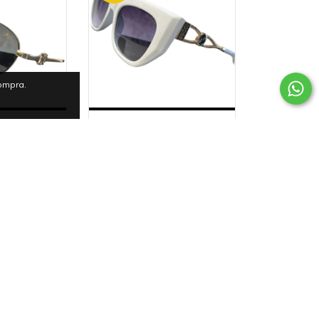
compra.
AS DE SOL
GUCCI GAFAS DE SOL
ER
MUJER Y HOMBRE
110.999
$123.999
$170.000
intereses de
36
cuotas sin intereses de
83
$3.444
39
%
OFF