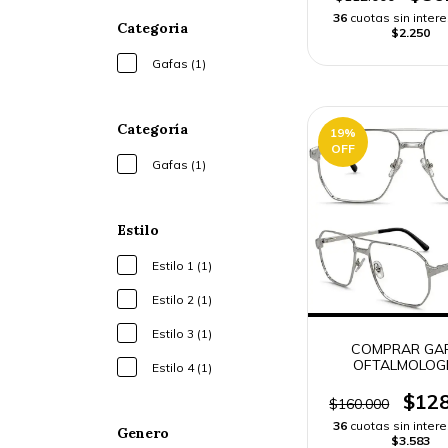
36
cuotas sin inter
Categoria
$2.250
Gafas (1)
Categoría
19
%
OFF
Gafas (1)
Estilo
Estilo 1 (1)
Estilo 2 (1)
Estilo 3 (1)
COMPRAR GA
OFTALMOLOG
Estilo 4 (1)
CARTIER CTO 4240
ENVÍO RÁPI
$128
$160.000
36
cuotas sin inter
Genero
$3.583