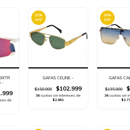
31
%
26
%
OFF
OFF
 BXTR
GAFAS CELINE -
GAFAS CA
 -
$102.999
$
$150.000
$135.000
.999
36
cuotas sin intereses de
36
cuotas sin 
$2.861
$2.7
eses de