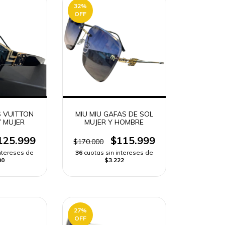
32
%
OFF
S VUITTON
MIU MIU GAFAS DE SOL
 MUJER
MUJER Y HOMBRE
125.999
$115.999
$170.000
intereses de
36
cuotas sin intereses de
00
$3.222
27
%
OFF