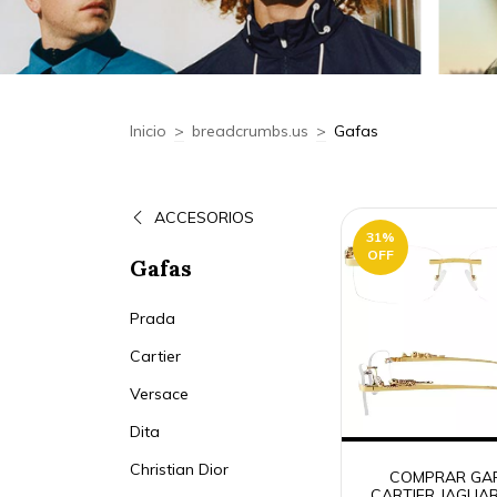
Inicio
>
breadcrumbs.us
>
Gafas
ACCESORIOS
31
%
OFF
Gafas
Prada
Cartier
Versace
Dita
Christian Dior
COMPRAR GA
CARTIER JAGUAR