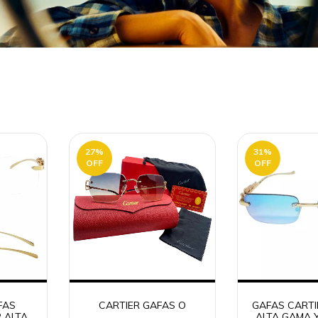
27
%
31
%
OFF
OFF
FAS
CARTIER GAFAS O
GAFAS CARTI
 ALTA
ALTA GAMA 