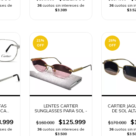
eses de
36
cuotas sin intereses de
36
cuotas sin 
$3.389
$3.5
21
%
26
%
OFF
OFF
FAS
LENTES CARTIER
CARTIER JAG
ICA
SUNGLASSES PARA SOL -
DE SOL ALT
/003 |
ENVÍO R
DO
.999
$125.999
$
$160.000
$170.000
eses de
36
cuotas sin intereses de
36
cuotas sin 
$3.500
$3.5