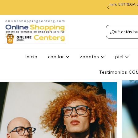
mira ENTREGA d
TREGA de PEDIDOS
Inicio
capilar
zapatos
piel
Testimonios C