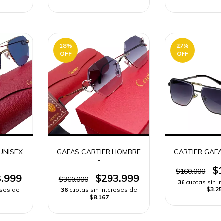
18
%
27
%
OFF
OFF
UNISEX
GAFAS CARTIER HOMBRE
CARTIER GAFA
-
$
$160.000
.999
$293.999
$360.000
36
cuotas sin 
$3.2
eses de
36
cuotas sin intereses de
$8.167