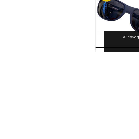
Al naveg
HUGO BOSS GAF
SOL HOMBR
$120
$170.000
36
cuotas sin inter
$3.361
27
%
OFF