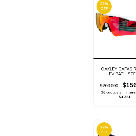
22
%
OFF
OAKLEY GAFAS 
EV PATH STE
FOTOCROMÁTI
$156
$200.000
36
cuotas sin inter
$4.361
29
%
OFF