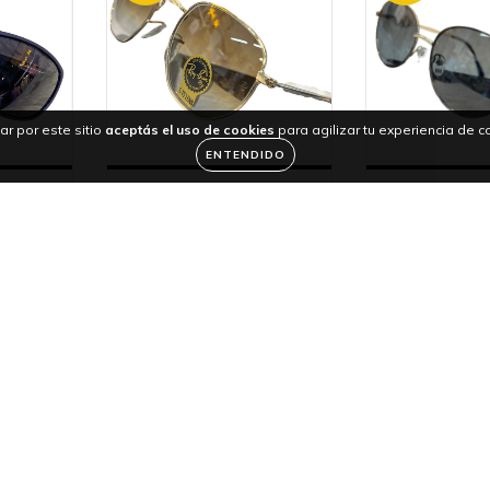
ar por este sitio
aceptás el uso de cookies
para agilizar tu experiencia de 
ENTENDIDO
AS DE
RAY BAN GAFAS DE SOL
CELINE GAF
E
HOMBRES
MUJ
.999
$124.999
$
$170.000
$170.000
eses de
36
cuotas sin intereses de
36
cuotas sin 
$3.472
$3.0
35
%
35
%
OFF
OFF