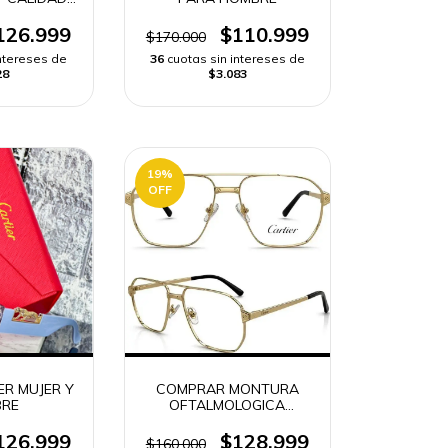
| ENVÍO
DO
126.999
$110.999
$170.000
intereses de
36
cuotas sin intereses de
28
$3.083
19
%
OFF
ER MUJER Y
COMPRAR MONTURA
RE
OFTALMOLOGICA
CARTIER CTO 4240/001 |
ENVÍO RÁPIDO
126.999
$128.999
$160.000