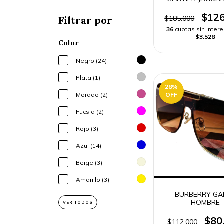
GAMA | ENVIO R
$126
$185.000
Filtrar por
36
cuotas sin inter
$3.528
Color
Negro (24)
Plata (1)
28
%
OFF
Morado (2)
Fucsia (2)
Rojo (3)
Azul (14)
Beige (3)
Amarillo (3)
BURBERRY GA
HOMBRE
VER TODOS
$80
$112.000