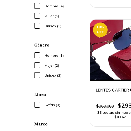
Hombre (4)
Mujer (5)
Unisex (1)
18
%
OFF
Género
Hombre (1)
Mujer (2)
Unisex (2)
LENTES CARTIER 
Línea
-
$293
Gafas (3)
$360.000
36
cuotas sin inter
$8.167
Marco