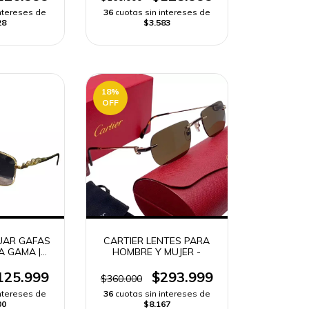
intereses de
36
cuotas sin intereses de
28
$3.583
18
%
OFF
UAR GAFAS
CARTIER LENTES PARA
A GAMA |
HOMBRE Y MUJER -
ÁPIDO-
125.999
$293.999
$360.000
intereses de
36
cuotas sin intereses de
00
$8.167