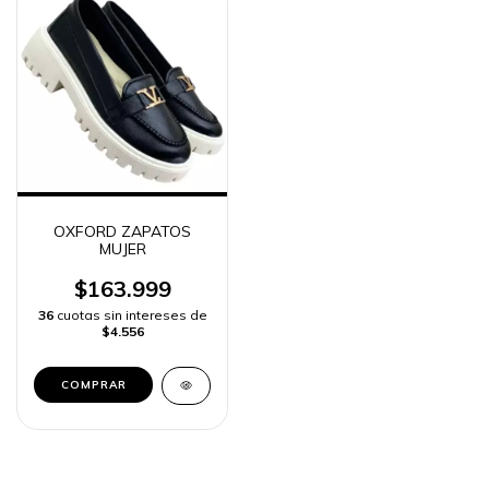
OXFORD ZAPATOS
MUJER
$163.999
36
cuotas sin intereses de
$4.556
COMPRAR