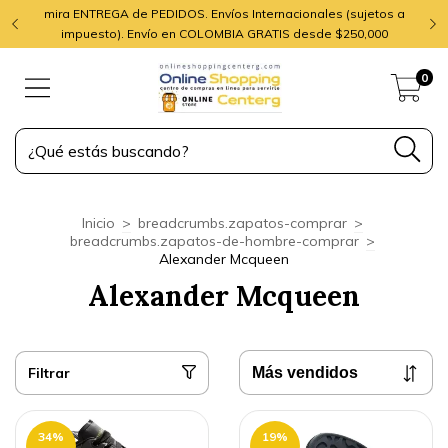
mira ENTREGA de PEDIDOS. Envíos Internacionales (sujetos a
impuesto). Envío en COLOMBIA GRATIS desde $250,000
0
Inicio
>
breadcrumbs.zapatos-comprar
>
breadcrumbs.zapatos-de-hombre-comprar
>
Alexander Mcqueen
Alexander Mcqueen
Filtrar
34
%
19
%