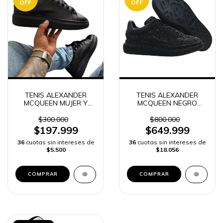
OFF
OFF
TENIS ALEXANDER
TENIS ALEXANDER
MCQUEEN MUJER Y
MCQUEEN NEGRO
HOMBRE
HOMBRE | ENVÍO
RÁPIDO
$300.000
$800.000
$197.999
$649.999
36
cuotas sin intereses de
36
cuotas sin intereses de
$5.500
$18.056
COMPRAR
COMPRAR