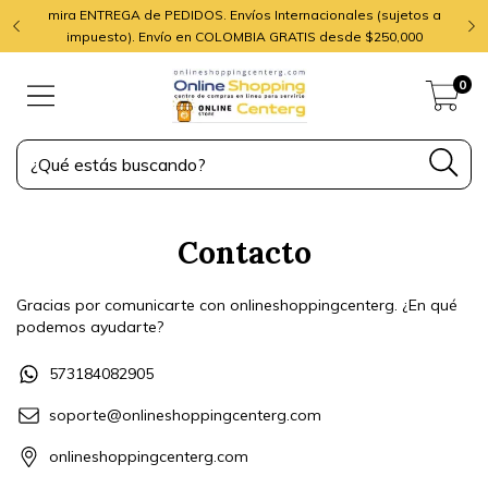
mira ENTREGA de PEDIDOS. Envíos Internacionales (sujetos a
impuesto). Envío en COLOMBIA GRATIS desde $250,000
0
Contacto
Gracias por comunicarte con onlineshoppingcenterg. ¿En qué
podemos ayudarte?
573184082905
soporte@onlineshoppingcenterg.com
onlineshoppingcenterg.com