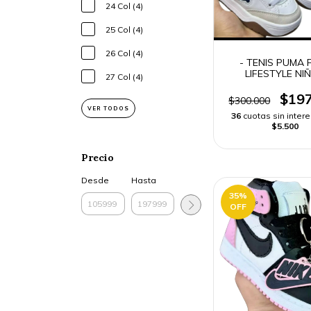
24 Col (4)
25 Col (4)
26 Col (4)
- TENIS PUMA 
LIFESTYLE NIÑ
27 Col (4)
$197
$300.000
VER TODOS
36
cuotas sin inter
$5.500
Precio
Desde
Hasta
35
%
OFF