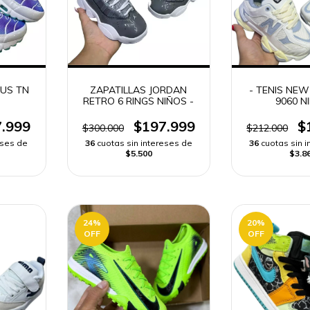
LUS TN
ZAPATILLAS JORDAN
- TENIS NE
RETRO 6 RINGS NIÑOS -
9060 N
.999
$197.999
$
$300.000
$212.000
eses de
36
cuotas sin intereses de
36
cuotas sin 
$5.500
$3.8
24
%
20
%
OFF
OFF