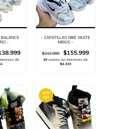
W BALANCE
- ZAPATILLAS NIKE SKATE
IÑO -
NIÑOS -
138.999
$155.999
$212.000
intereses de
36
cuotas sin intereses de
61
$4.333
20
%
OFF