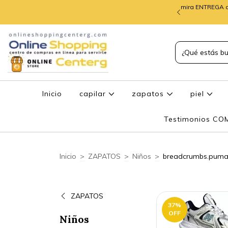
mira ENTREGA d
TREGA de PEDIDOS
Inicio
capilar
zapatos
piel
Testimonios C
Inicio
>
ZAPATOS
>
Niños
>
breadcrumbs.pum
ZAPATOS
37
%
OFF
Niños