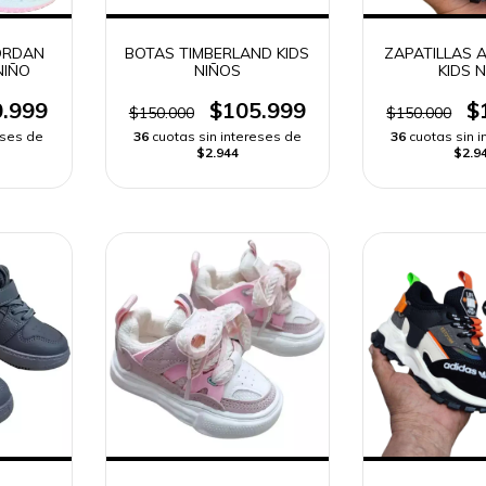
JORDAN
BOTAS TIMBERLAND KIDS
ZAPATILLAS 
NIÑO
NIÑOS
KIDS 
.999
$105.999
$
$150.000
$150.000
eses de
36
cuotas sin intereses de
36
cuotas sin 
$2.944
$2.9