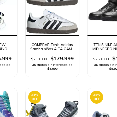
NEW
COMPRAR Tenis Adidas
TENIS NIKE A
NIÑO
Samba niños ALTA GAMA
MID NEGRO NI
| ENVÍO RÁPIDO
RÁPI
.999
$179.999
$
$230.000
$250.000
eses de
36
cuotas sin intereses de
36
cuotas sin 
$5.000
$5.0
34
%
34
%
OFF
OFF