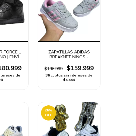
IR FORCE 1
ZAPATILLAS ADIDAS
ÑO | ENVÍO
BREAKNET NIÑOS -
DO
180.999
$159.999
$196.999
intereses de
36
cuotas sin intereses de
28
$4.444
26
%
OFF