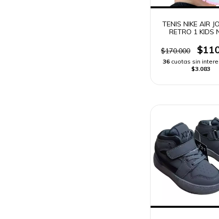
TENIS NIKE AIR 
RETRO 1 KIDS 
$110
$170.000
36
cuotas sin inter
$3.083