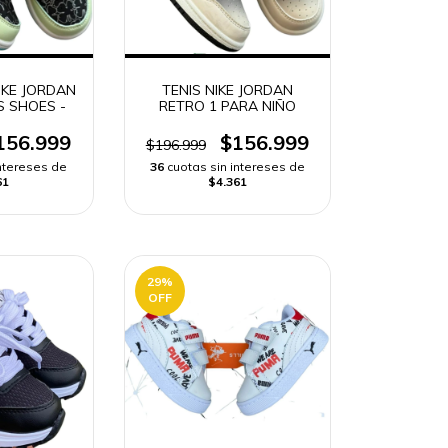
IKE JORDAN
TENIS NIKE JORDAN
S SHOES -
RETRO 1 PARA NIÑO
156.999
$156.999
$196.999
intereses de
36
cuotas sin intereses de
61
$4.361
29
%
OFF