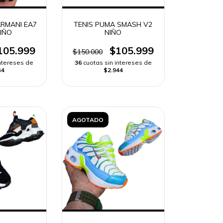
ARMANI EA7
TENIS PUMA SMASH V2
NIÑO
NIÑO
105.999
$105.999
$150.000
intereses de
36
cuotas sin intereses de
44
$2.944
AGOTADO