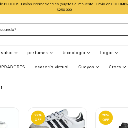
e PEDIDOS. Envíos Internacionales (sujetos a impuesto). Envío en COLOMB
$250,000
salud
perfumes
tecnología
hogar
OMPRADORES
asesoría virtual
Guayos
Crocs
a1
22
%
28
%
OFF
OFF