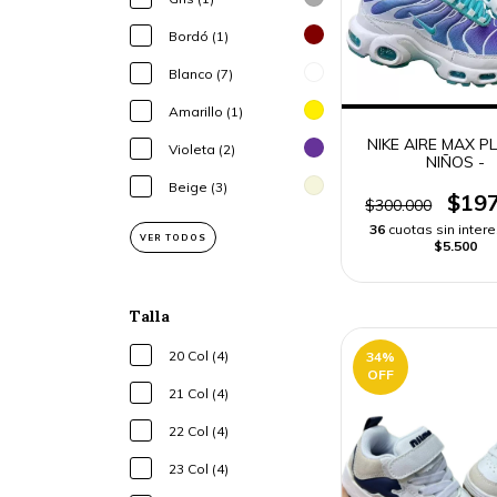
Bordó (1)
Blanco (7)
Amarillo (1)
NIKE AIRE MAX P
Violeta (2)
NIÑOS -
Beige (3)
$197
$300.000
36
cuotas sin inter
VER TODOS
$5.500
Talla
20 Col (4)
34
%
OFF
21 Col (4)
22 Col (4)
23 Col (4)