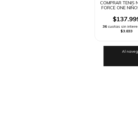
COMPRAR TENIS N
FORCE ONE NIÑO
GAMA | ENVIO R
$137.99
36
cuotas sin inter
$3.833
Al naveg
Otras páginas
Política de Devolución y Reembolso
Cómo Comprar en Onlineshoppingcenterg?
Quiénes Somos?