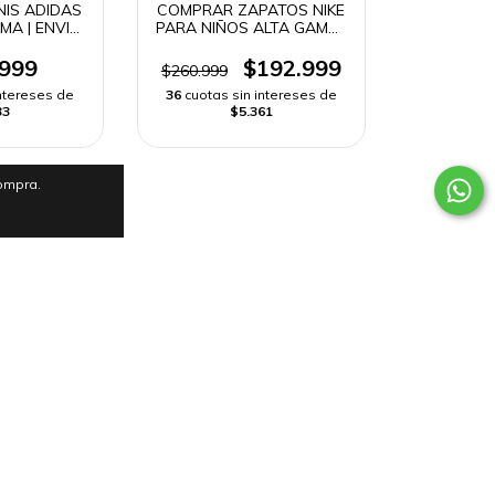
IS ADIDAS
COMPRAR ZAPATOS NIKE
MA | ENVIO
PARA NIÑOS ALTA GAMA |
DO
ENVIO RAPIDO
.999
$192.999
$260.999
intereses de
36
cuotas sin intereses de
33
$5.361
compra.
enterg.com
m