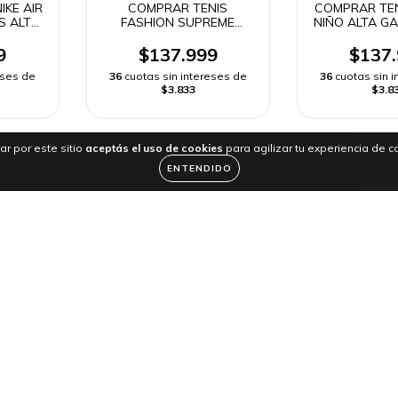
IKE AIR
COMPRAR TENIS
COMPRAR TEN
S ALTA
FASHION SUPREME
NIÑO ALTA GA
APIDO
NIÑOS ALTA GAMA |
RAPI
ENVIO RAPIDO
9
$137.999
$137
eses de
36
cuotas sin intereses de
36
cuotas sin 
$3.833
$3.8
ar por este sitio
aceptás el uso de cookies
para agilizar tu experiencia de 
ENTENDIDO
Contactános
573184082905
soporte@onlineshoppingc
onlineshoppingcenterg.co