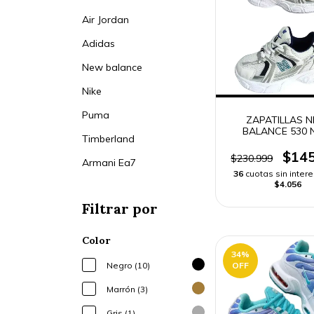
Air Jordan
Adidas
New balance
Nike
Puma
ZAPATILLAS 
BALANCE 530 
Timberland
$145
$230.999
Armani Ea7
36
cuotas sin inter
$4.056
Filtrar por
Color
34
%
OFF
Negro (10)
Marrón (3)
Gris (1)