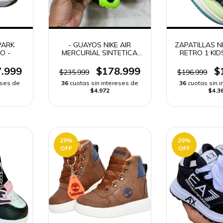
PARK
- GUAYOS NIKE AIR
ZAPATILLAS N
O -
MERCURIAL SINTETICA
RETRO 1 KID
NIÑO -
.999
$178.999
$
$235.999
$196.999
eses de
36
cuotas sin intereses de
36
cuotas sin 
$4.972
$4.3
29
%
29
%
OFF
OFF