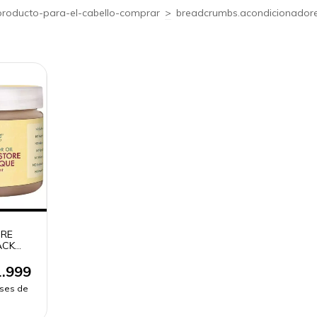
producto-para-el-cabello-comprar
>
breadcrumbs.acondicionadore
URE
ACK
ARILLA
.999
eses de