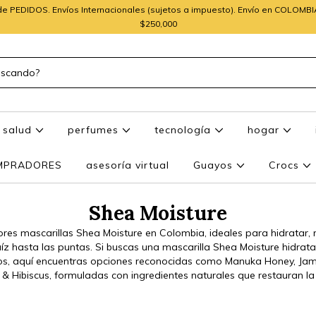
e PEDIDOS. Envíos Internacionales (sujetos a impuesto). Envío en COLOMB
$250,000
salud
perfumes
tecnología
hogar
OMPRADORES
asesoría virtual
Guayos
Crocs
Shea Moisture
res mascarillas Shea Moisture en Colombia, ideales para hidratar, re
aíz hasta las puntas. Si buscas una mascarilla Shea Moisture hidrat
zos, aquí encuentras opciones reconocidas como Manuka Honey, Jam
 & Hibiscus, formuladas con ingredientes naturales que restauran la 