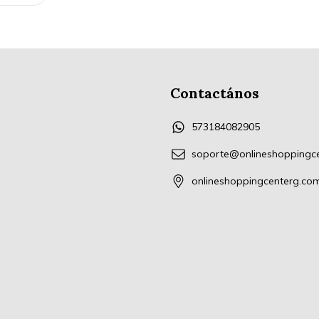
Contactános
573184082905
soporte@onlineshoppingc
onlineshoppingcenterg.co