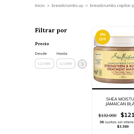
Inicio
>
breadcrumbs.uy
>
breadcrumbs.capilar-
Filtrar por
8
%
OFF
Precio
Desde
Hasta
SHEA MOIST
JAMAICAN BL
CASTOR OIL MASC
-
$121
$132.000
36
cuotas sin inter
$3.389