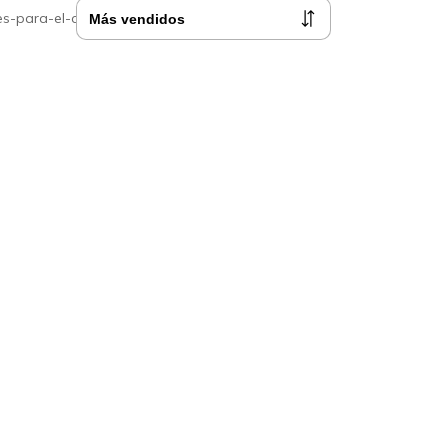
s-para-el-cabello-comprar
>
Shea Moisture