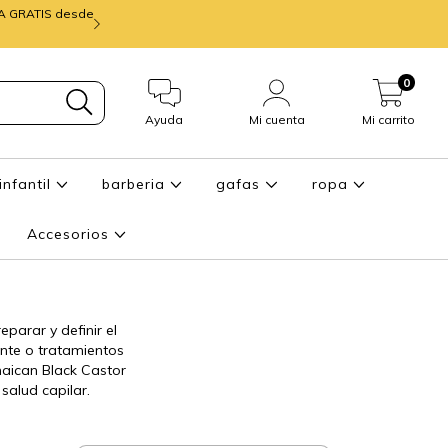
IA GRATIS desde
mira ENTREGA de
0
Ayuda
Mi cuenta
Mi carrito
infantil
barberia
gafas
ropa
Accesorios
parar y definir el
ante o tratamientos
aican Black Castor
salud capilar.