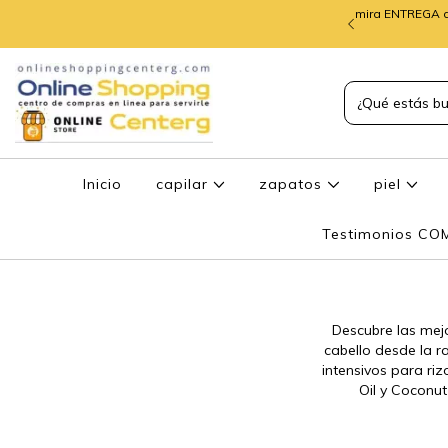
mira ENTREGA d
TREGA de PEDIDOS
Inicio
capilar
zapatos
piel
Testimonios C
Descubre las mejo
cabello desde la r
intensivos para ri
Oil y Coconut