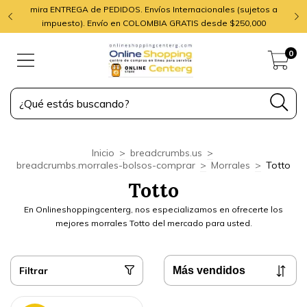
mira ENTREGA de PEDIDOS. Envíos Internacionales (sujetos a
impuesto). Envío en COLOMBIA GRATIS desde $250,000
0
Inicio
>
breadcrumbs.us
>
breadcrumbs.morrales-bolsos-comprar
>
Morrales
>
Totto
Totto
En Onlineshoppingcenterg, nos especializamos en ofrecerte los
mejores morrales Totto del mercado para usted.
Filtrar